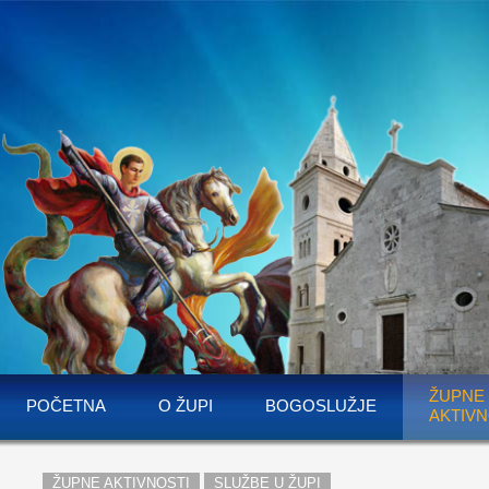
ŽUPNE
POČETNA
O ŽUPI
BOGOSLUŽJE
AKTIVN
ŽUPNE AKTIVNOSTI
SLUŽBE U ŽUPI