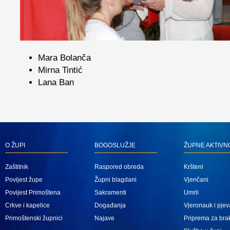
Mara Bolanča
Mirna Tintić
Lana Ban
O ŽUPI
BOGOSLUŽJE
ŽUPNE AKTIVN
Zaštitnik
Raspored obreda
Kršteni
Povijest župe
Župni blagdani
Vjenčani
Povijest Primoštena
Sakramenti
Umrli
Crkve i kapelice
Događanja
Vjeronauk i pjev
Primoštenski župnici
Najave
Priprema za bra