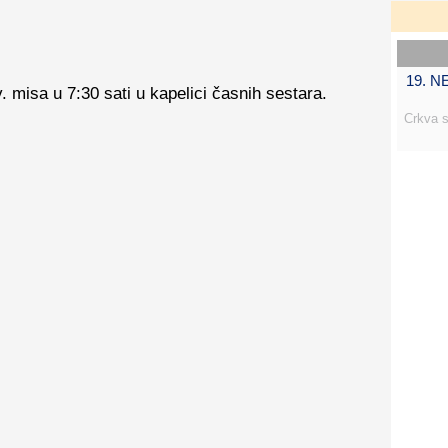
19. 
v. misa u 7:30 sati u kapelici časnih sestara.
Crkva s