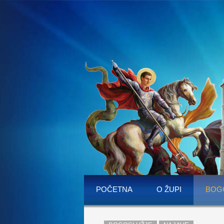
POČETNA
O ŽUPI
BOG