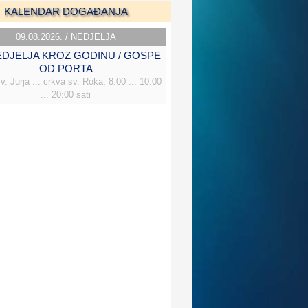
KALENDAR DOGAĐANJA
09.08.2026. / NEDJELJA
NEDJELJA KROZ GODINU / GOSPE
OD PORTA
v. Jurja ... crkva sv. Roka, 8:00 ... 10:00
... 20:00 sati