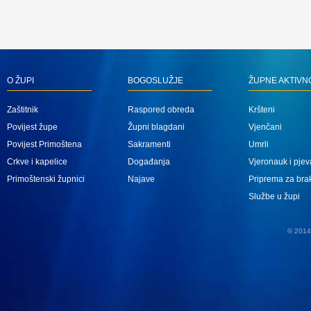
O ŽUPI
BOGOSLUŽJE
ŽUPNE AKTIVN
Zaštitnik
Raspored obreda
Kršteni
Povijest župe
Župni blagdani
Vjenčani
Povijest Primoštena
Sakramenti
Umrli
Crkve i kapelice
Događanja
Vjeronauk i pjev
Primoštenski župnici
Najave
Priprema za bra
Službe u župi
© 2014 