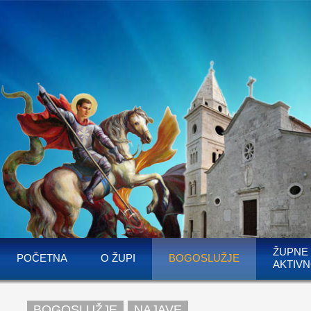
ŽUPNE
POČETNA
O ŽUPI
BOGOSLUŽJE
AKTIVN
BOGOSLUŽJE
NAJAVE