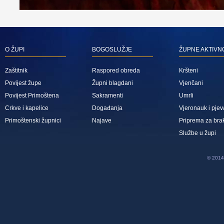
O ŽUPI
BOGOSLUŽJE
ŽUPNE AKTIVN
Zaštitnik
Raspored obreda
Kršteni
Povijest župe
Župni blagdani
Vjenčani
Povijest Primoštena
Sakramenti
Umrli
Crkve i kapelice
Događanja
Vjeronauk i pjev
Primoštenski župnici
Najave
Priprema za bra
Službe u župi
© 2014 