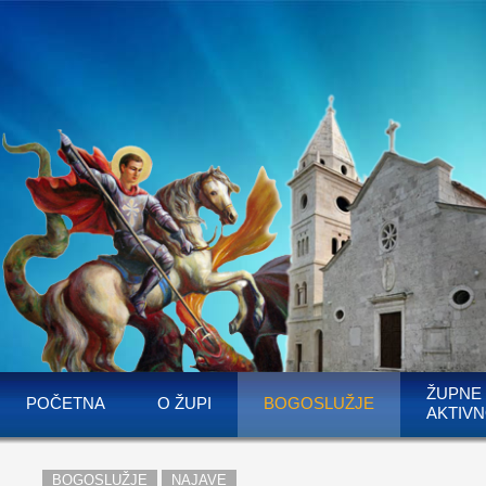
ŽUPNE
POČETNA
O ŽUPI
BOGOSLUŽJE
AKTIVN
BOGOSLUŽJE
NAJAVE