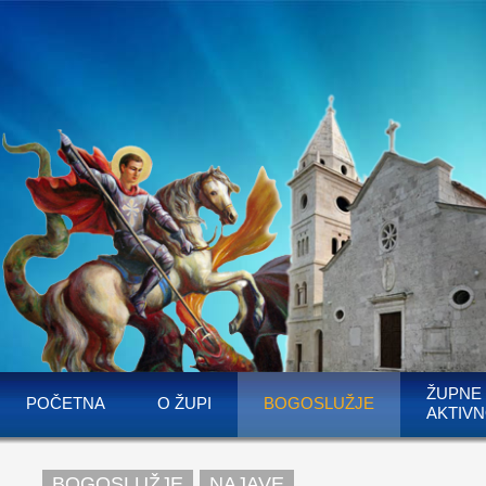
ŽUPNE
POČETNA
O ŽUPI
BOGOSLUŽJE
AKTIVN
BOGOSLUŽJE
NAJAVE