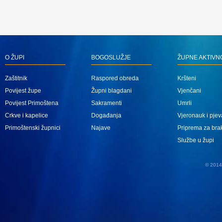
O ŽUPI
BOGOSLUŽJE
ŽUPNE AKTIVN
Zaštitnik
Raspored obreda
Kršteni
Povijest župe
Župni blagdani
Vjenčani
Povijest Primoštena
Sakramenti
Umrli
Crkve i kapelice
Događanja
Vjeronauk i pjev
Primoštenski župnici
Najave
Priprema za bra
Službe u župi
© 2014 