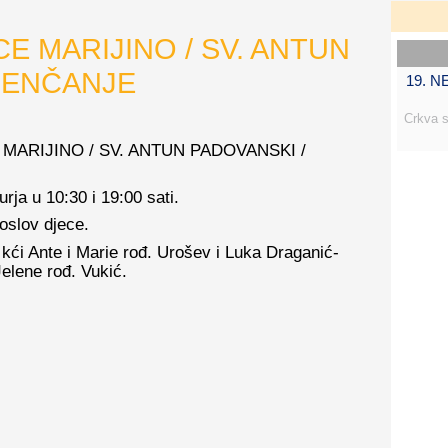
 MARIJINO / SV. ANTUN
JENČANJE
19. 
Crkva s
E MARIJINO / SV. ANTUN PADOVANSKI /
rja u 10:30 i 19:00 sati.
goslov djece.
 kći Ante i Marie rođ. Urošev i Luka Draganić-
Jelene rođ. Vukić.