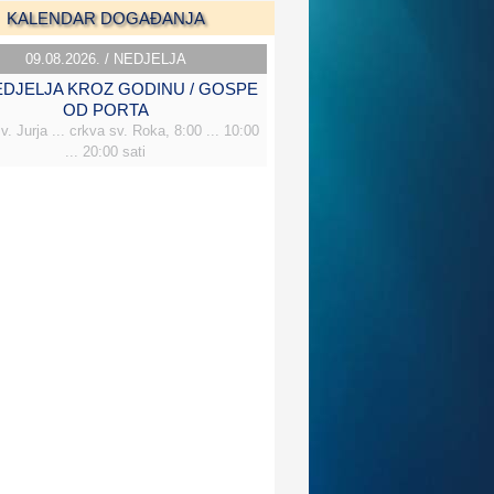
KALENDAR DOGAĐANJA
09.08.2026. / NEDJELJA
NEDJELJA KROZ GODINU / GOSPE
OD PORTA
v. Jurja ... crkva sv. Roka, 8:00 ... 10:00
... 20:00 sati