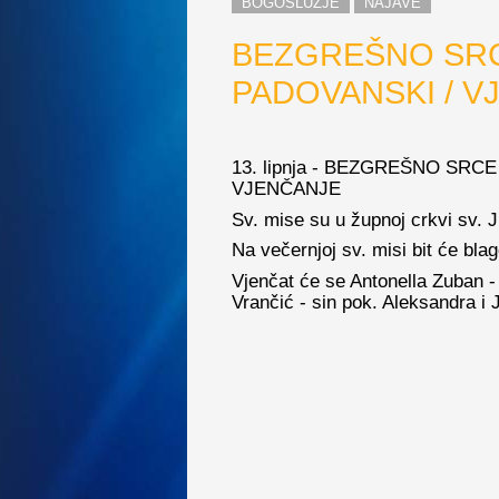
BOGOSLUŽJE
NAJAVE
BEZGREŠNO SRCE
PADOVANSKI / V
13. lipnja - BEZGREŠNO SRC
VJENČANJE
Sv. mise su u župnoj crkvi sv. Ju
Na večernjoj sv. misi bit će bla
Vjenčat će se Antonella Zuban -
Vrančić - sin pok. Aleksandra i 