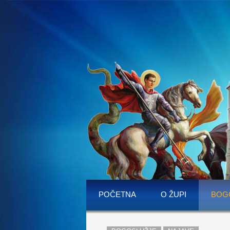
POČETNA
O ŽUPI
BOG