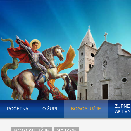
ŽUPNE
POČETNA
O ŽUPI
BOGOSLUŽJE
AKTIVN
BOGOSLUŽJE
NAJAVE