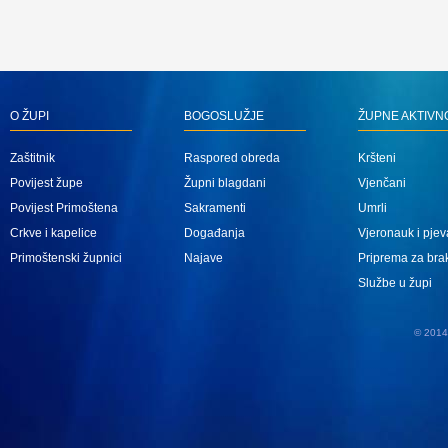
O ŽUPI
BOGOSLUŽJE
ŽUPNE AKTIVN
Zaštitnik
Raspored obreda
Kršteni
Povijest župe
Župni blagdani
Vjenčani
Povijest Primoštena
Sakramenti
Umrli
Crkve i kapelice
Događanja
Vjeronauk i pjev
Primoštenski župnici
Najave
Priprema za bra
Službe u župi
© 2014 