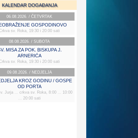
KALENDAR DOGAĐANJA
06.08.2026. / ČETVRTAK
EOBRAŽENJE GOSPODINOVO
Crkva sv. Roka, 19:30 i 20:00 sati
08.08.2026. / SUBOTA
V. MISA ZA POK. BISKUPA J.
ARNERIĆA
Crkva sv. Roka, 19:30 i 20:00 sati
09.08.2026. / NEDJELJA
NEDJELJA KROZ GODINU / GOSPE
OD PORTA
v. Jurja ... crkva sv. Roka, 8:00 ... 10:00
... 20:00 sati