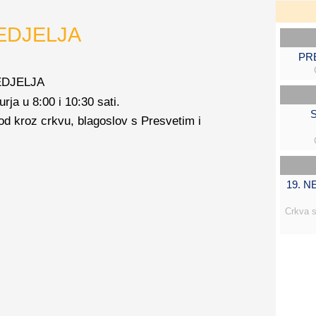
EDJELJA
PR
NEDJELJA
rja u 8:00 i 10:30 sati.
S
hod kroz crkvu, blagoslov s Presvetim i
19. 
Crkva s