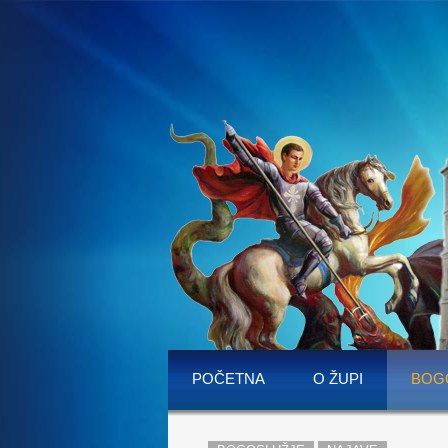
POČETNA
O ŽUPI
BOG