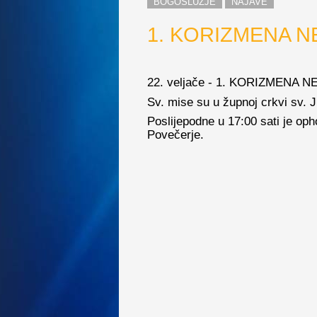
BOGOSLUŽJE
NAJAVE
1. KORIZMENA N
22. veljače - 1. KORIZMENA 
Sv. mise su u župnoj crkvi sv. Ju
Poslijepodne u 17:00 sati je op
Povečerje.