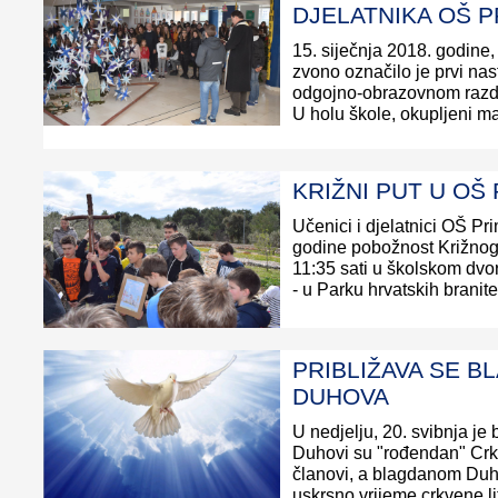
DJELATNIKA OŠ 
15. siječnja 2018. godine, 
zvono označilo je prvi na
odgojno-obrazovnom razd
U holu škole, okupljeni mali
KRIŽNI PUT U OŠ
Učenici i djelatnici OŠ Pr
godine pobožnost Križnog 
11:35 sati u školskom dv
- u Parku hrvatskih branitelj
PRIBLIŽAVA SE B
DUHOVA
U nedjelju, 20. svibnja j
Duhovi su "rođendan" Crkv
članovi, a blagdanom Duh
uskrsno vrijeme crkvene li