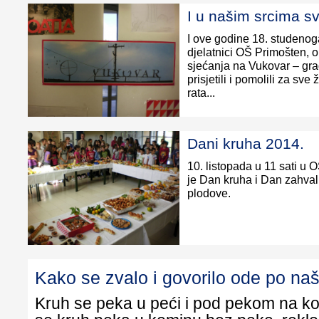
I u našim srcima sv
I ove godine 18. studenoga
djelatnici OŠ Primošten, o
sjećanja na Vukovar – gra
prisjetili i pomolili za s
rata...
Dani kruha 2014.
10. listopada u 11 sati u 
je Dan kruha i Dan zahval
plodove.
Kako se zvalo i govorilo ode po na
Kruh se peka u peći i pod pekom na ko