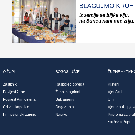
BLAGUJMO KRUH .
Iz zemlje se biljke viju,
na Suncu nam one zriju, .
O ŽUPI
BOGOSLUŽJE
ŽUPNE AKTIVN
Zaštitnik
Raspored obreda
Kršteni
Povijest župe
Župni blagdani
Vjenčani
Povijest Primoštena
Sakramenti
Umrli
Crkve i kapelice
Događanja
Vjeronauk i pjev
Primoštenski župnici
Najave
Priprema za bra
Službe u župi