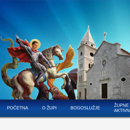
ŽUPNE
POČETNA
O ŽUPI
BOGOSLUŽJE
AKTIVN