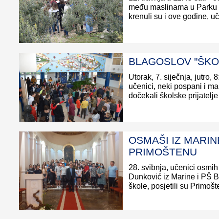
među maslinama u Parku hr
krenuli su i ove godine, uče
BLAGOSLOV "ŠKOL
Utorak, 7. siječnja, jutro, 
učenici, neki pospani i ma
dočekali školske prijatelje i
OSMAŠI IZ MARIN
PRIMOŠTENU
28. svibnja, učenici osmih
Dunković iz Marine i PŠ 
škole, posjetili su Primošte