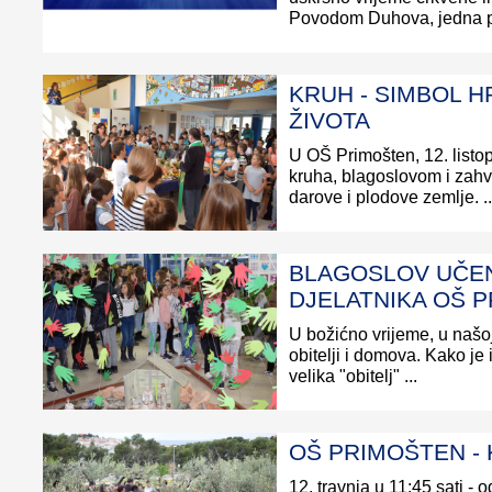
Povodom Duhova, jedna p
KRUH - SIMBOL H
ŽIVOTA
U OŠ Primošten, 12. listo
kruha, blagoslovom i zah
darove i plodove zemlje. ..
BLAGOSLOV UČEN
DJELATNIKA OŠ 
U božićno vrijeme, u našoj
obitelji i domova. Kako je 
velika "obitelj" ...
OŠ PRIMOŠTEN - 
12. travnja u 11:45 sati - 