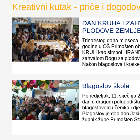
Kreativni kutak - priče i dogodo
DAN KRUHA I ZAH
PLODOVE ZEMLJ
Trinaestog dana mjeseca 
godine u OŠ Primošten obi
KRUH kao simbol HRANE,
zahvalom Bogu za plodov
Nakon blagoslova i kratke m
Blagoslov škole
Ponedjeljak, 11. siječnja 2
dan u drugom polugodištu
blagoslovom učenika i dje
Blagoslov je dao don Jaki
župnik župe Primošten St