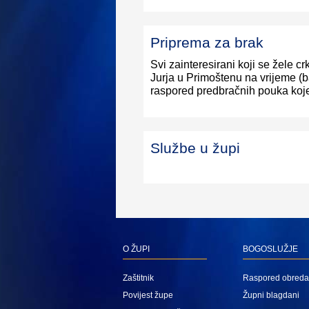
Priprema za brak
Svi zainteresirani koji se žele c
Jurja u Primoštenu na vrijeme (b
raspored predbračnih pouka koje
Službe u župi
O ŽUPI
BOGOSLUŽJE
Zaštitnik
Raspored obreda
Povijest župe
Župni blagdani