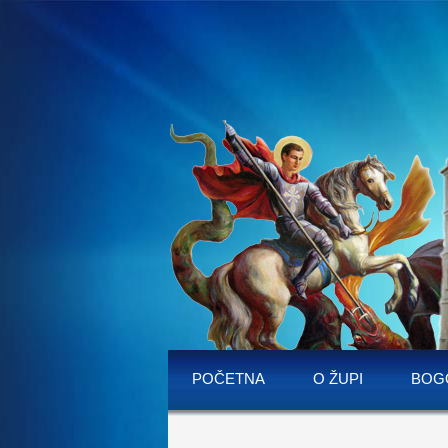
POČETNA
O ŽUPI
BOG