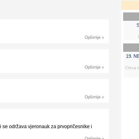
S
Opširnije »
19. 
Opširnije »
Crkva s
Opširnije »
 se održava vjeronauk za prvopričesnike i
Opširnije »