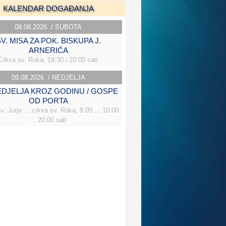
KALENDAR DOGAĐANJA
08.08.2026. / SUBOTA
V. MISA ZA POK. BISKUPA J.
ARNERIĆA
Crkva sv. Roka, 19:30 i 20:00 sati
09.08.2026. / NEDJELJA
NEDJELJA KROZ GODINU / GOSPE
OD PORTA
v. Jurja ... crkva sv. Roka, 8:00 ... 10:00
... 20:00 sati