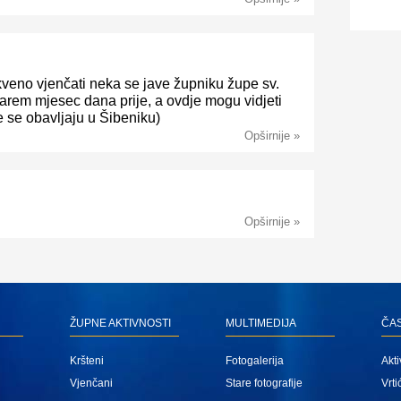
rkveno vjenčati neka se jave župniku župe sv.
arem mjesec dana prije, a ovdje mogu vidjeti
 se obavljaju u Šibeniku)
Opširnije »
Opširnije »
ŽUPNE AKTIVNOSTI
MULTIMEDIJA
ČA
Kršteni
Fotogalerija
Akti
Vjenčani
Stare fotografije
Vrti