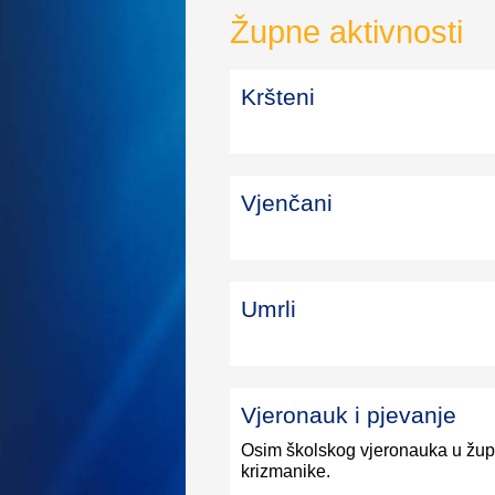
Župne aktivnosti
Kršteni
Vjenčani
Umrli
Vjeronauk i pjevanje
Osim školskog vjeronauka u župi
krizmanike.