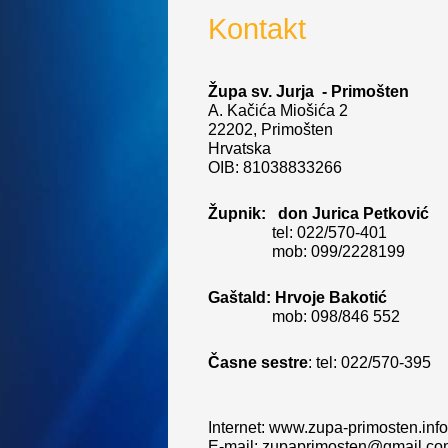
Kontakt
Župa sv. Jurja - Primošten
A. Kačića Miošića 2
22202, Primošten
Hrvatska
OIB: 81038833266
Župnik: don Jurica Petković
tel: 022/570-401
mob: 099/2228199
Gaštald: Hrvoje Bakotić
mob: 098/846 552
Časne sestre
: tel: 022/570-395
Internet: www.zupa-primosten.inf
E-mail: zupaprimosten@gmail.c