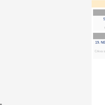
S
19. 
Crkva s
o
om