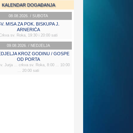
KALENDAR DOGAĐANJA
08.08.2026. / SUBOTA
V. MISA ZA POK. BISKUPA J.
ARNERIĆA
Crkva sv. Roka, 19:30 i 20:00 sati
09.08.2026. / NEDJELJA
NEDJELJA KROZ GODINU / GOSPE
OD PORTA
v. Jurja ... crkva sv. Roka, 8:00 ... 10:00
... 20:00 sati