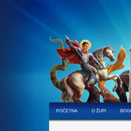
POČETNA
O ŽUPI
BOG