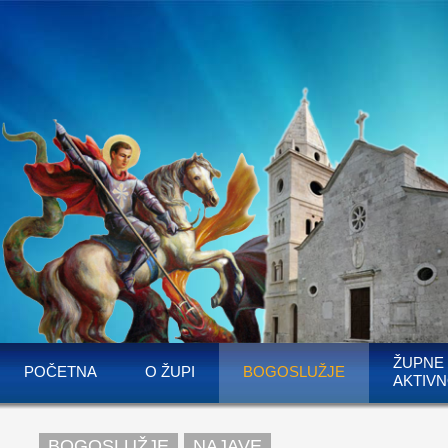
ŽUPNE
POČETNA
O ŽUPI
BOGOSLUŽJE
AKTIVN
BOGOSLUŽJE
NAJAVE