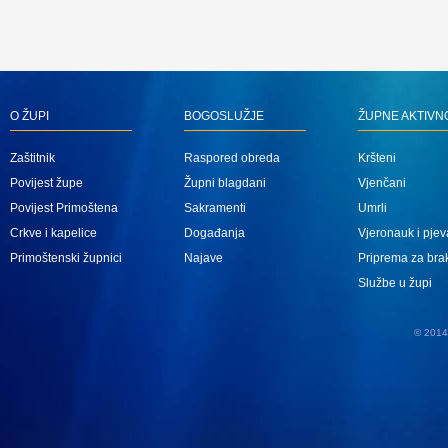
O ŽUPI
BOGOSLUŽJE
ŽUPNE AKTIVN
Zaštitnik
Raspored obreda
Kršteni
Povijest župe
Župni blagdani
Vjenčani
Povijest Primoštena
Sakramenti
Umrli
Crkve i kapelice
Događanja
Vjeronauk i pjev
Primoštenski župnici
Najave
Priprema za bra
Službe u župi
© 2014 