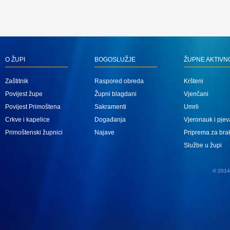
O ŽUPI
BOGOSLUŽJE
ŽUPNE AKTIVN
Zaštitnik
Raspored obreda
Kršteni
Povijest župe
Župni blagdani
Vjenčani
Povijest Primoštena
Sakramenti
Umrli
Crkve i kapelice
Događanja
Vjeronauk i pjev
Primoštenski župnici
Najave
Priprema za bra
Službe u župi
© 2014 