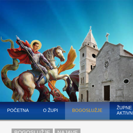
ŽUPNE
POČETNA
O ŽUPI
BOGOSLUŽJE
AKTIVN
BOGOSLUŽJE
NAJAVE