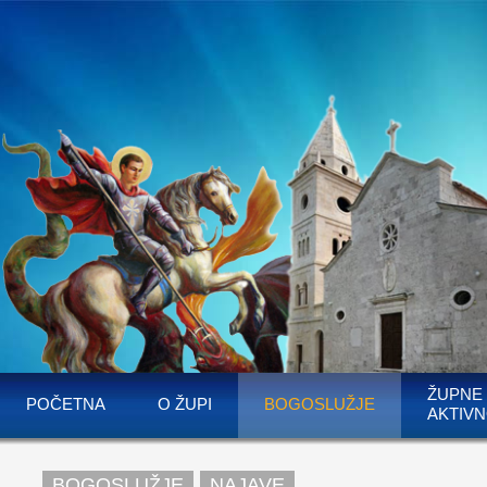
ŽUPNE
POČETNA
O ŽUPI
BOGOSLUŽJE
AKTIVN
BOGOSLUŽJE
NAJAVE