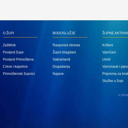
O ŽUPI
BOGOSLUŽJE
ŽUPNE AKTIVN
Zaštitnik
Raspored obreda
Kršteni
Povijest župe
Župni blagdani
Vjenčani
Povijest Primoštena
Sakramenti
Umrli
Crkve i kapelice
Događanja
Vjeronauk i pjev
Primoštenski župnici
Najave
Priprema za bra
Službe u župi
© 2014 