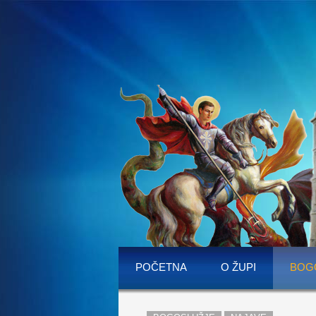
POČETNA
O ŽUPI
BOG