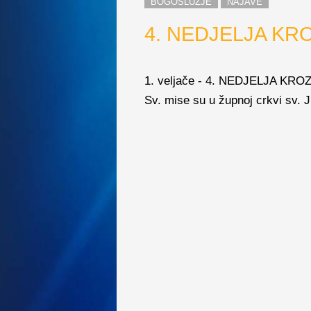
BOGOSLUŽJE
NAJAVE
4. NEDJELJA KR
1. veljače - 4. NEDJELJA KR
Sv. mise su u župnoj crkvi sv. Ju