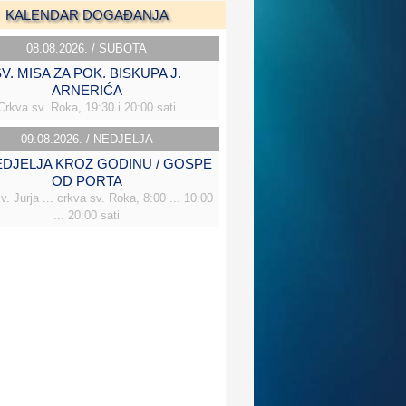
KALENDAR DOGAĐANJA
08.08.2026. / SUBOTA
V. MISA ZA POK. BISKUPA J.
ARNERIĆA
Crkva sv. Roka, 19:30 i 20:00 sati
09.08.2026. / NEDJELJA
NEDJELJA KROZ GODINU / GOSPE
OD PORTA
v. Jurja ... crkva sv. Roka, 8:00 ... 10:00
... 20:00 sati