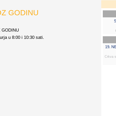
OZ GODINU
S
OZ GODINU
rja u 8:00 i 10:30 sati.
19. 
Crkva s