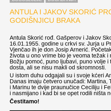
ANTULA I JAKOV SKORIĆ PRO
GODIŠNJICU BRAKA
Antula Skorić rođ. Gašperov i Jakov Sko
16.01.1955. godine u crkvi sv. Jurja u P
Vjenčao ih je don Josip Arnerić. Početa
života u ono vrime bio je veoma težak i
Božju pomoć, puno ljubavi, puno volje i t
dosta, ali se nisu makli od skromnosti.
U istom duhu odgajali su i svoje kćeri An
Danas imaju četvero unučadi: Martina, 
i Marinu te dvije praunučice Ceciliju i Fel
i nasmijano i kad bi se opet rodili ništa n
Čestitamo!