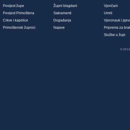
Povijest župe
Župni blagdani
Vjenčani
Povijest Primoštena
Sakramenti
Umrli
Crkve i kapelice
Događanja
Vjeronauk i pjev
Primoštenski župnici
Najave
Priprema za bra
Službe u župi
© 2014 