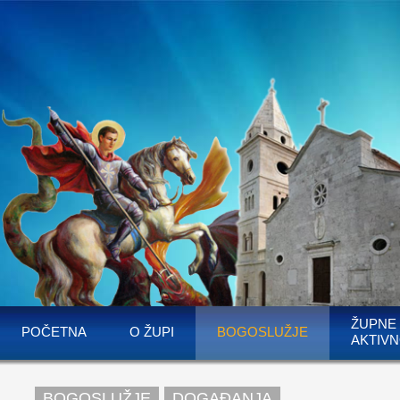
ŽUPNE
POČETNA
O ŽUPI
BOGOSLUŽJE
AKTIVN
BOGOSLUŽJE
DOGAĐANJA