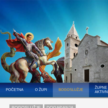
ŽUPNE
POČETNA
O ŽUPI
BOGOSLUŽJE
AKTIVN
BOGOSLUŽJE
DOGAĐANJA