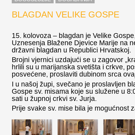
BLAGDAN VELIKE GOSPE
15. kolovoza – blagdan je Velike Gospe
Uznesenja Blažene Djevice Marije na neb
državni blagdan u Republici Hrvatskoj.
Brojni vjernici uzdajući se u zagovor „kr
hrlili su u marijanska svetišta i crkve, 
posvećene, proslaviti dubinom srca ovaj
I u našoj župi, svečano je proslavljen b
Gospe sv. misama koje su služene u 8:0
sati u župnoj crkvi sv. Jurja.
Prije svake sv. mise bila je mogućnost za