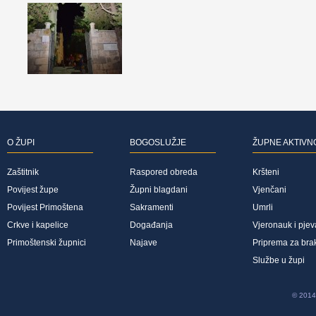
O ŽUPI
BOGOSLUŽJE
ŽUPNE AKTIVN
Zaštitnik
Raspored obreda
Kršteni
Povijest župe
Župni blagdani
Vjenčani
Povijest Primoštena
Sakramenti
Umrli
Crkve i kapelice
Događanja
Vjeronauk i pjev
Primoštenski župnici
Najave
Priprema za bra
Službe u župi
© 2014 