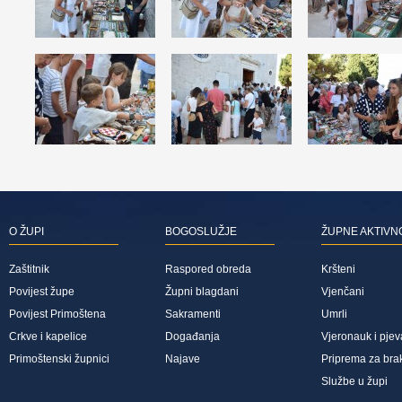
O ŽUPI
BOGOSLUŽJE
ŽUPNE AKTIVN
Zaštitnik
Raspored obreda
Kršteni
Povijest župe
Župni blagdani
Vjenčani
Povijest Primoštena
Sakramenti
Umrli
Crkve i kapelice
Događanja
Vjeronauk i pjev
Primoštenski župnici
Najave
Priprema za bra
Službe u župi