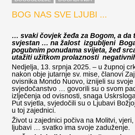
BOG NAS SVE LJUBI ...
… svaki čovjek žeđa za Bogom, a da t
svjestan … na žalost izgubljeni Boga
pogubnim ponudama svijeta, žeđ src
utažiti užitkom prolaznosti negativni
Nedjelja, 13. srpnja 2025. – u župnoj crk
nakon obje jutarnje sv. mise, članovi Zaj
ovisnika Mondo Nuovo, iznijeli su svoje
svjedočanstvo … govorili su o svom pad
izlječenja od ovisnosti, snaga Uskrsloga
Put svjetla, svjedočili su o Ljubavi Božjoj
u toj zajednici.
Život u zajednici počiva na Molitvi, vjeri,
ljubavi … svatko ima svoje zaduženje.