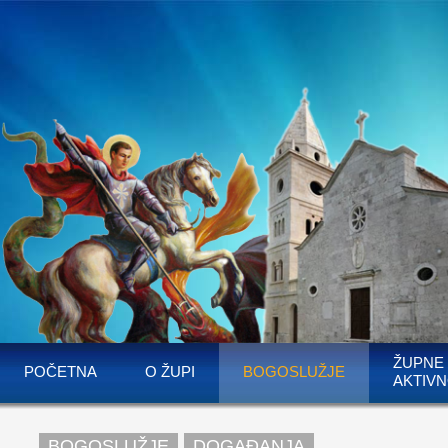
ŽUPNE
POČETNA
O ŽUPI
BOGOSLUŽJE
AKTIVN
BOGOSLUŽJE
DOGAĐANJA