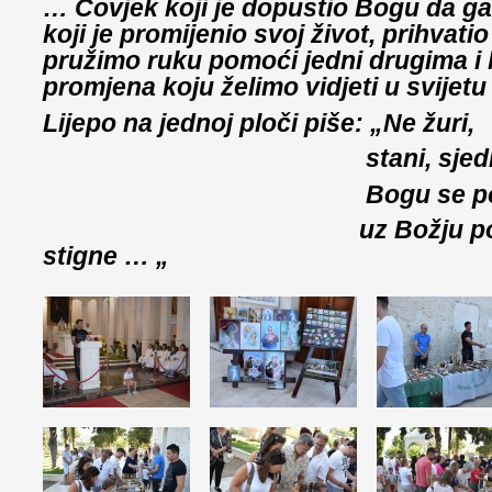
… Čovjek koji je dopustio Bogu da ga l
koji je promijenio svoj život, prihvat
pružimo ruku pomoći jedni drugima i
promjena koju želimo vidjeti u svijet
Lijepo na jednoj ploči piše: „Ne žuri,
stani, sjedni, od
Bogu se pomol
uz Božju pomoć 
stigne … „