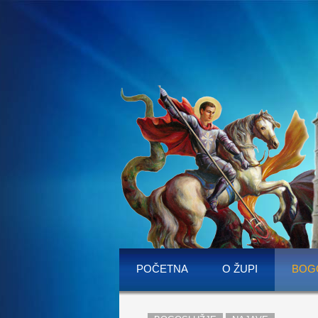
POČETNA
O ŽUPI
BOG