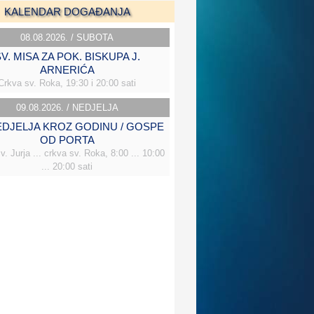
KALENDAR DOGAĐANJA
08.08.2026. / SUBOTA
V. MISA ZA POK. BISKUPA J.
ARNERIĆA
Crkva sv. Roka, 19:30 i 20:00 sati
09.08.2026. / NEDJELJA
NEDJELJA KROZ GODINU / GOSPE
OD PORTA
v. Jurja ... crkva sv. Roka, 8:00 ... 10:00
... 20:00 sati