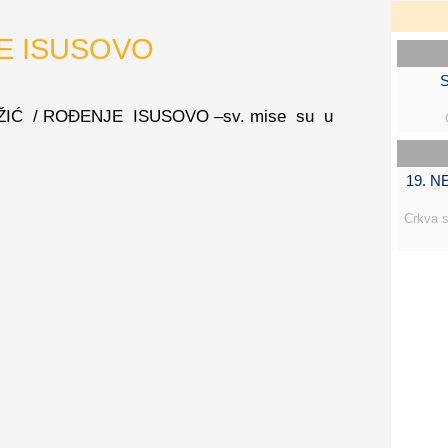
JE ISUSOVO
S
BOŽIĆ / ROĐENJE ISUSOVO –sv. mise su u
19. 
Crkva s