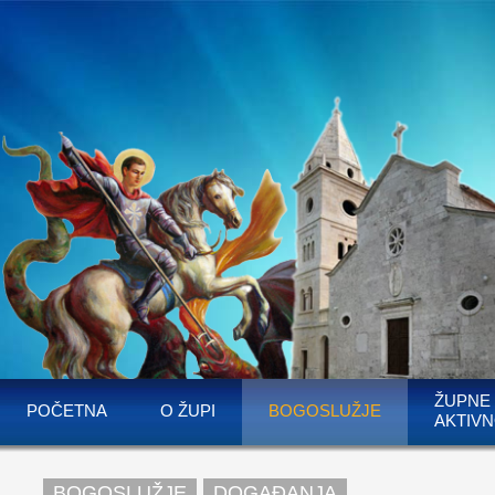
ŽUPNE
POČETNA
O ŽUPI
BOGOSLUŽJE
AKTIVN
BOGOSLUŽJE
DOGAĐANJA