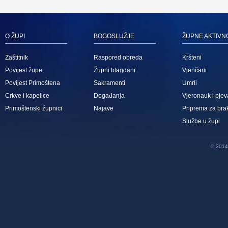
O ŽUPI
BOGOSLUŽJE
ŽUPNE AKTIVN
Zaštitnik
Raspored obreda
Kršteni
Povijest župe
Župni blagdani
Vjenčani
Povijest Primoštena
Sakramenti
Umrli
Crkve i kapelice
Događanja
Vjeronauk i pjev
Primoštenski župnici
Najave
Priprema za bra
Službe u župi
© 2014 