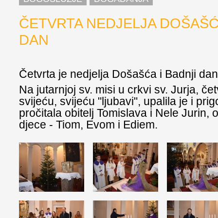
ČETVRTA NEDJELJA DOŠAŠĆA
DAN
Četvrta je nedjelja Došašća i Badnji dan
Na jutarnjoj sv. misi u crkvi sv. Jurja, č
svijeću, svijeću "ljubavi", upalila je i pri
pročitala obitelj Tomislava i Nele Jurin, ob
djece - Tiom, Evom i Ediem.