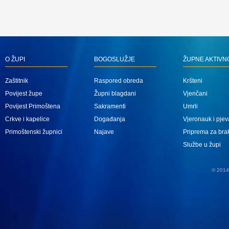
O ŽUPI
BOGOSLUŽJE
ŽUPNE AKTIVN
Zaštitnik
Raspored obreda
Kršteni
Povijest župe
Župni blagdani
Vjenčani
Povijest Primoštena
Sakramenti
Umrli
Crkve i kapelice
Događanja
Vjeronauk i pjev
Primoštenski župnici
Najave
Priprema za bra
Službe u župi
© 2014 