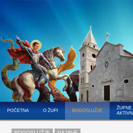
ŽUPNE
POČETNA
O ŽUPI
BOGOSLUŽJE
AKTIVN
BOGOSLUŽJE
NAJAVE