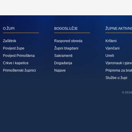
O ŽUPI
BOGOSLUŽJE
ŽUPNE AKTIVN
Zaštitnik
Raspored obreda
Kršteni
Povijest župe
Župni blagdani
Vjenčani
Povijest Primoštena
Sakramenti
Umrli
Crkve i kapelice
Događanja
Vjeronauk i pjev
Primoštenski župnici
Najave
Priprema za bra
Službe u župi
© 2014 