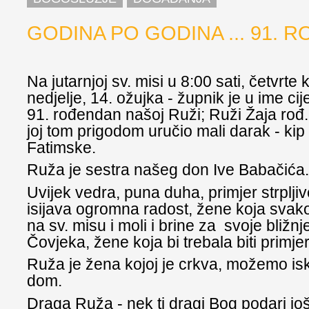
GODINA PO GODINA ... 91. 
Na jutarnjoj sv. misi u 8:00 sati, četvrte
nedjelje, 14. ožujka - župnik je u ime cij
91. rođendan našoj Ruži; Ruži Žaja rođ. 
joj tom prigodom uručio mali darak - ki
Fatimske.
Ruža je sestra našeg don Ive Babačića
Uvijek vedra, puna duha, primjer strpljiv
isijava ogromna radost, žene koja svak
na sv. misu i moli i brine za svoje bližnj
Čovjeka, žene koja bi trebala biti primj
Ruža je žena kojoj je crkva, možemo isk
dom.
Draga Ruža - nek ti dragi Bog podari jo