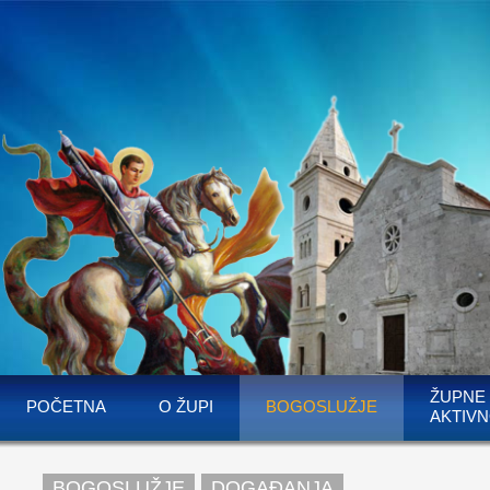
ŽUPNE
POČETNA
O ŽUPI
BOGOSLUŽJE
AKTIVN
BOGOSLUŽJE
DOGAĐANJA