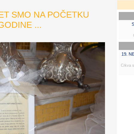
ET SMO NA POČETKU
ODINE ...
S
19. 
Crkva s