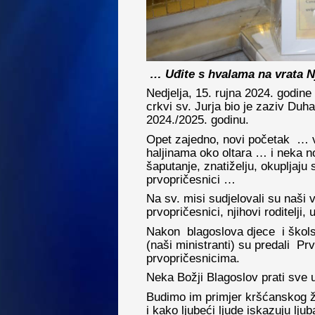
… Uđite s hvalama na vrata 
Nedjelja, 15. rujna 2024. godine 
crkvi sv. Jurja bio je zaziv Du
2024./2025. godinu.
Opet zajedno, novi početak … v
haljinama oko oltara … i neka n
šaputanje, znatiželju, okupljaju
prvopričesnici …
Na sv. misi sudjelovali su naši v
prvopričesnici, njihovi roditelji, 
Nakon blagoslova djece i školski
(naši ministranti) su predali P
prvopričesnicima.
Neka Božji Blagoslov prati sve uč
Budimo im primjer kršćanskog ž
i kako ljubeći ljude iskazuju ljub