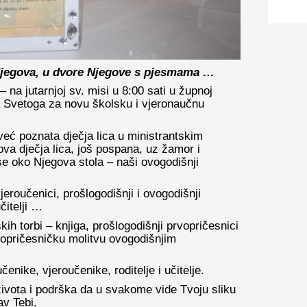
Njegova, u dvore Njegove s pjesmama …
– na jutarnjoj sv. misi u 8:00 sati u župnoj
ha Svetoga za novu školsku i vjeronaučnu
eć poznata dječja lica u ministrantskim
ova dječja lica, još pospana, uz žamor i
 se oko Njegova stola – naši ovogodišnji
jeroučenici, prošlogodišnji i ovogodišnji
učitelji …
h torbi – knjiga, prošlogodišnji prvopričesnici
rvopričesničku molitvu ovogodišnjim
enike, vjeroučenike, roditelje i učitelje.
ivota i podrška da u svakome vide Tvoju sliku
av Tebi.