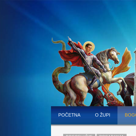
POČETNA
O ŽUPI
BOG