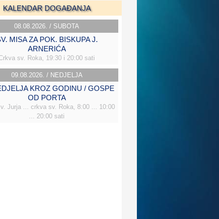
KALENDAR DOGAĐANJA
08.08.2026. / SUBOTA
V. MISA ZA POK. BISKUPA J.
ARNERIĆA
Crkva sv. Roka, 19:30 i 20:00 sati
09.08.2026. / NEDJELJA
NEDJELJA KROZ GODINU / GOSPE
OD PORTA
v. Jurja ... crkva sv. Roka, 8:00 ... 10:00
... 20:00 sati