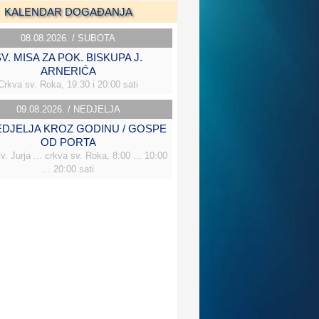
KALENDAR DOGAĐANJA
08.08.2026. / SUBOTA
V. MISA ZA POK. BISKUPA J.
ARNERIĆA
Crkva sv. Roka, 19:30 i 20:00 sati
09.08.2026. / NEDJELJA
NEDJELJA KROZ GODINU / GOSPE
OD PORTA
v. Jurja ... crkva sv. Roka, 8:00 ... 10:00
... 20:00 sati