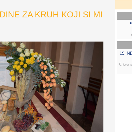
INE ZA KRUH KOJI SI MI
S
19. 
Crkva s