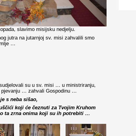
topada, slavimo misijsku nedjelju.
nog jutra na jutarnjoj sv. misi zahvalili smo
emlje …
 sudjelovali su u sv. misi … u ministriranju,
a, pjevanju … zahvali Gospodinu …
 je s neba sišao,
uščići koji će čeznuti za Tvojim Kruhom
 ta zrna onima koji su ih potrebiti …