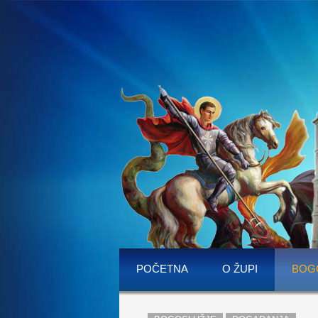
POČETNA
O ŽUPI
BOG