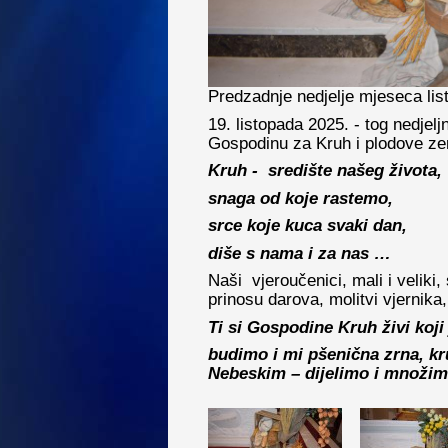
Predzadnje nedjelje mjeseca lis
19. listopada 2025. - tog nedjelj
Gospodinu za Kruh i plodove z
Kruh - središte našeg života,
snaga od koje rastemo,
srce koje kuca svaki dan,
diše s nama i za nas …
Naši vjeroučenici, mali i veliki,
prinosu darova, molitvi vjernik
Ti si Gospodine Kruh živi koji
budimo i mi pšenična zrna, kr
Nebeskim – dijelimo i množimo