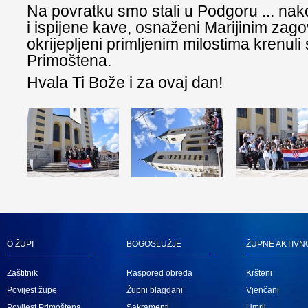
Na povratku smo stali u Podgoru ... nak
i ispijene kave, osnaženi Marijinim zag
okrijepljeni primljenim milostima krenuli
Primoštena.
Hvala Ti Bože i za ovaj dan!
O ŽUPI
BOGOSLUŽJE
ŽUPNE AKTIVN
Zaštitnik
Raspored obreda
Kršteni
Povijest župe
Župni blagdani
Vjenčani
Povijest Primoštena
Sakramenti
Umrli