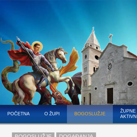
ŽUPNE
POČETNA
O ŽUPI
BOGOSLUŽJE
AKTIVN
BOGOSLUŽJE
DOGAĐANJA