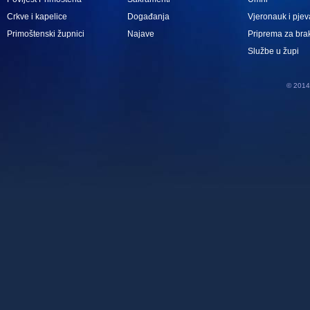
Crkve i kapelice
Događanja
Vjeronauk i pjev
Primoštenski župnici
Najave
Priprema za bra
Službe u župi
© 2014 