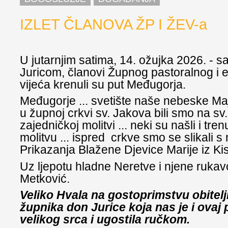
IZLET ČLANOVA ŽP I ŽEV-a
U jutarnjim satima, 14. ožujka 2026. - 
Juricom, članovi Župnog pastoralnog i
vijeća krenuli su put Međugorja.
Međugorje ... svetište naše nebeske Maj
u župnoj crkvi sv. Jakova bili smo na sv. 
zajedničkoj molitvi ... neki su našli i tr
molitvu ... ispred crkve smo se slikali 
Prikazanja Blažene Djevice Marije iz Kis
Uz ljepotu hladne Neretve i njene rukavc
Metković.
Veliko Hvala na gostoprimstvu obitelj
župnika don Jurice koja nas je i ovaj
velikog srca i ugostila ručkom.