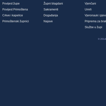
Povijest župe
Župni blagdani
Vjenčani
Povijest Primoštena
Sakramenti
Umrli
Crkve i kapelice
Događanja
Vjeronauk i pjev
Primoštenski župnici
Najave
Priprema za bra
Službe u župi
© 2014 