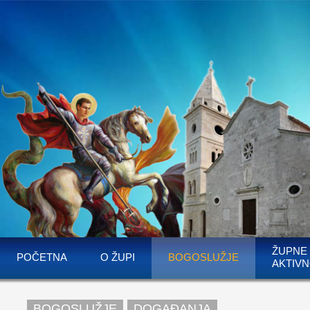
ŽUPNE
POČETNA
O ŽUPI
BOGOSLUŽJE
AKTIVN
BOGOSLUŽJE
DOGAĐANJA