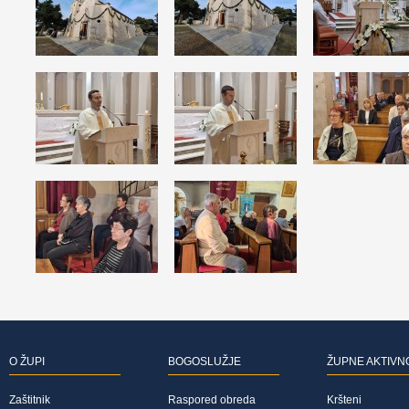
O ŽUPI
BOGOSLUŽJE
ŽUPNE AKTIVN
Zaštitnik
Raspored obreda
Kršteni