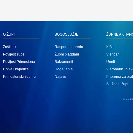
O ŽUPI
BOGOSLUŽJE
ŽUPNE AKTIVN
Zaštitnik
Raspored obreda
Kršteni
Povijest župe
Župni blagdani
Vjenčani
Povijest Primoštena
Sakramenti
Umrli
Crkve i kapelice
Događanja
Vjeronauk i pjev
Primoštenski župnici
Najave
Priprema za bra
Službe u župi
© 2014 