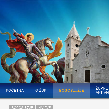
ŽUPNE
POČETNA
O ŽUPI
BOGOSLUŽJE
AKTIVN
BOGOSLUŽJE
NAJAVE