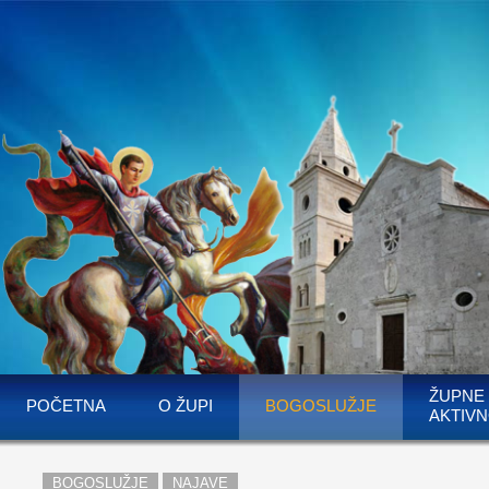
ŽUPNE
POČETNA
O ŽUPI
BOGOSLUŽJE
AKTIVN
BOGOSLUŽJE
NAJAVE