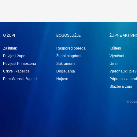
O ŽUPI
BOGOSLUŽJE
ŽUPNE AKTIVN
Zaštitnik
Raspored obreda
Kršteni
Povijest župe
Župni blagdani
Vjenčani
Povijest Primoštena
Sakramenti
Umrli
Crkve i kapelice
Događanja
Vjeronauk i pjev
Primoštenski župnici
Najave
Priprema za bra
Službe u župi
© 2014 