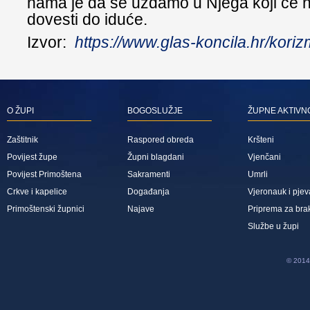
nama je da se uzdamo u Njega koji će 
dovesti do iduće.
Izvor:
https://www.glas-koncila.hr/kori
O ŽUPI
BOGOSLUŽJE
ŽUPNE AKTIVN
Zaštitnik
Raspored obreda
Kršteni
Povijest župe
Župni blagdani
Vjenčani
Povijest Primoštena
Sakramenti
Umrli
Crkve i kapelice
Događanja
Vjeronauk i pjev
Primoštenski župnici
Najave
Priprema za bra
Službe u župi
© 2014 