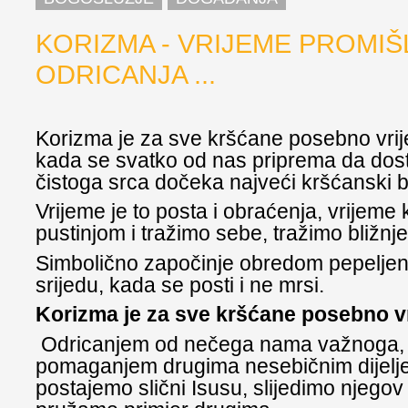
KORIZMA - VRIJEME PROMIŠ
ODRICANJA ...
Korizma je za sve kršćane posebno vrij
kada se svatko od nas priprema da dost
čistoga srca dočeka najveći kršćanski 
Vrijeme je to posta i obraćenja, vrijeme
pustinjom i tražimo sebe, tražimo bližnj
Simbolično započinje obredom pepeljen
srijedu, kada se posti i ne mrsi.
Korizma je za sve kršćane posebno 
Odricanjem od nečega nama važnoga, 
pomaganjem drugima nesebičnim dijelj
postajemo slični Isusu, slijedimo njegov 