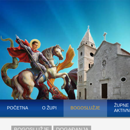
ŽUPNE
POČETNA
O ŽUPI
BOGOSLUŽJE
AKTIVN
BOGOSLUŽJE
DOGAĐANJA