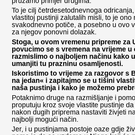
pružamo primjer drugima.
To je cilj četrdesetodnevnoga odricanja,
vlastitoj pustinji zalutalih misli, to je on
svakodnevno potiče, a posebno u ovo v
za njegov ponovni dolazak.
Stoga, u ovom vremenu pripreme za 
povucimo se s vremena na vrijeme u
razmislimo o najboljem načinu kako u
umanjiti tu prazninu osamljenosti.
Iskoristimo to vrijeme za razgovor s
na jedan« i zapitajmo se u tišini vlast
naša pustinja i kako je možemo prebro
Potaknimo druge na razmišljanje i pom
proputuju kroz svoje vlastite pustinje d
nakon dugih priprema nastaviti živjeti n
najbolji mogući način.
Jer, i u pustinjama postoje oaze gdje živ