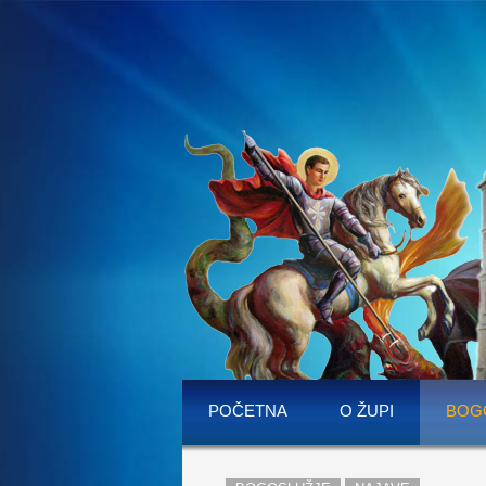
POČETNA
O ŽUPI
BOG