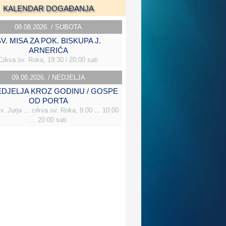
KALENDAR DOGAĐANJA
08.08.2026. / SUBOTA
V. MISA ZA POK. BISKUPA J.
ARNERIĆA
Crkva sv. Roka, 19:30 i 20:00 sati
09.08.2026. / NEDJELJA
NEDJELJA KROZ GODINU / GOSPE
OD PORTA
v. Jurja ... crkva sv. Roka, 8:00 ... 10:00
... 20:00 sati