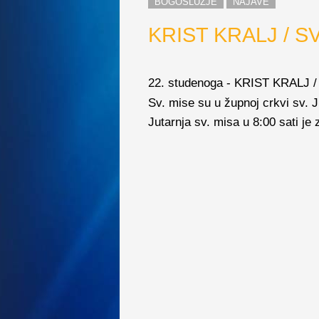
BOGOSLUŽJE
NAJAVE
KRIST KRALJ / SV
22. studenoga - KRIST KRALJ /
Sv. mise su u župnoj crkvi sv. Ju
Jutarnja sv. misa u 8:00 sati je