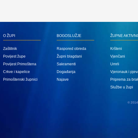
O ŽUPI
BOGOSLUŽJE
ŽUPNE AKTIVN
Zaštitnik
Raspored obreda
Kršteni
Povijest župe
Župni blagdani
Vjenčani
Povijest Primoštena
Sakramenti
Umrli
Crkve i kapelice
Događanja
Vjeronauk i pjev
Primoštenski župnici
Najave
Priprema za bra
Službe u župi
© 2014 