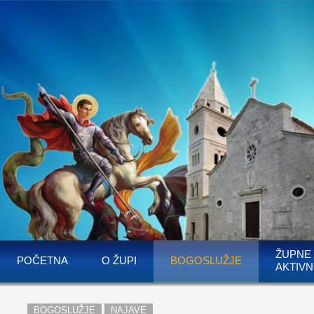
ŽUPNE
POČETNA
O ŽUPI
BOGOSLUŽJE
AKTIVN
BOGOSLUŽJE
NAJAVE