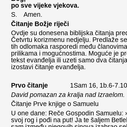
po sve vijeke vjekova.
S. Amen.
Čitanje Božje riječi
Ovdje su donesena biblijska čitanja pr
Četvrtu korizmenu nedjelju. Predlaže se
tih odlomaka rasporedi među članovima 
prilikama i mogućnostima. Moguće je pr
tekst evanđelja ili uzeti samo dva čitan
izostavi čitanje evanđelja.
Prvo čitanje
1Sam 16, 1b.6-7.1
David pomazan za kralja nad Izraelom.
Čitanje Prve knjige o Samuelu
U one dane: Reče Gospodin Samuelu: 
svoj rog i pođi na put! Ja te šaljem Betl
sam između njegovih sinova izabrao seb