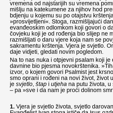
vremena od najstarijih su vremena pom
mišlju na katekumene za njihov hod 
bdjenju u kojemu su po otajstvu krštenja 
»prosvijetljeni«. Stoga, razmišljajući d
evanđeoskim odlomkom koji govori o da
čovjeku koji je od rođenja bio slijep n
razmišljati o daru vjere koja nam se pov
sakramentu krštenja. Vjera je svjetlo. On
daje vidjeti, gledati novim pogledom.
Na to nas nuka i otpjevni psalam koji j
davnine bio pjesma novokrštenika. »Tih
izvor, o kojem govori Psalmist jest krsn
smo oprani i rođeni na novi život, život
je
svjetlo
,
štap
i
utjeha
na putu života, 
– pa »sve i da nam je proći dolinom smrt
1.
Vjera je svjetlo života, svjetlo darova
Evanđelist Ivan stoga ističe da Isus ozdr