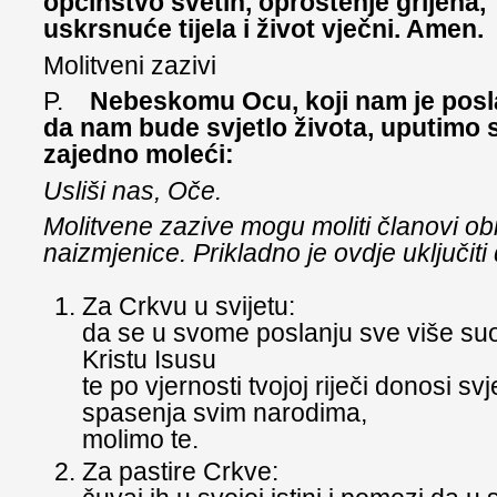
općinstvo svetih, oproštenje grijeha,
uskrsnuće tijela i život vječni. Amen.
Molitveni zazivi
P.
Nebeskomu Ocu, koji nam je posl
da nam bude svjetlo života, uputimo 
zajedno moleći:
Usliši nas, Oče.
Molitvene zazive mogu moliti članovi obit
naizmjenice. Prikladno je ovdje uključiti
Za Crkvu u svijetu:
da se u svome poslanju sve više suo
Kristu Isusu
te po vjernosti tvojoj riječi donosi svj
spasenja svim narodima,
molimo te.
Za pastire Crkve: