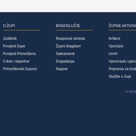
O ŽUPI
BOGOSLUŽJE
ŽUPNE AKTIVN
Zaštitnik
Raspored obreda
Kršteni
Povijest župe
Župni blagdani
Vjenčani
Povijest Primoštena
Sakramenti
Umrli
Crkve i kapelice
Događanja
Vjeronauk i pjev
Primoštenski župnici
Najave
Priprema za bra
Službe u župi
© 2014 