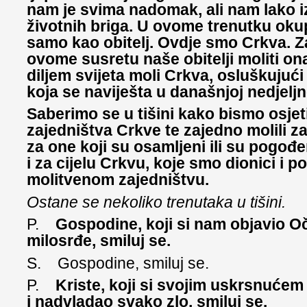
nam je svima nadomak, ali nam lako i
životnih briga. U ovome trenutku oku
samo kao obitelj. Ovdje smo Crkva. 
ovome susretu naše obitelji moliti o
diljem svijeta moli Crkva, osluškujući
koja se naviješta u današnjoj nedjeljn
Saberimo se u tišini kako bismo osjeti
zajedništva Crkve te zajedno molili za
za one koji su osamljeni ili su pogođ
i za cijelu Crkvu, koje smo dionici i 
molitvenom zajedništvu.
Ostane se nekoliko trenutaka u tišini.
P.
Gospodine, koji si nam objavio O
milosrđe, smiluj se.
S. Gospodine, smiluj se.
P.
Kriste, koji si svojim uskrsnućem
i nadvladao svako zlo, smiluj se.