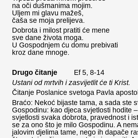
na oči dušmanima mojim.
Uljem mi glavu mažeš,
čaša se moja prelijeva.
Dobrota i milost pratiti će mene
sve dane života moga.
U Gospodnjem ću domu prebivati
kroz dane mnoge.
Drugo čitanje
Ef 5, 8-14
Ustani od mrtvih i zasvijetlit će ti Krist.
Čitanje Poslanice svetoga Pavla apost
Braćo: Nekoć bijaste tama, a sada ste sv
Gospodinu: kao djeca svjetlosti hodite –
svjetlosti svaka dobrota, pravednost i ist
se za ono što je milo Gospodinu. A nema
jalovim djelima tame, nego ih dapače ras