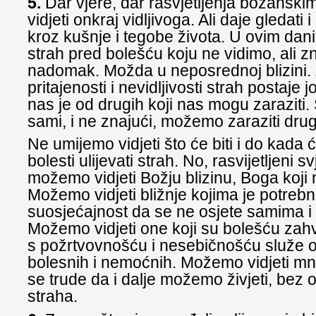
5.
Dar vjere, dar rasvjetljenja božanskim
vidjeti onkraj vidljivoga. Ali daje gledati i
kroz kušnje i tegobe života. U ovim da
strah pred bolešću koju ne vidimo, ali z
nadomak. Možda u neposrednoj blizini.
pritajenosti i nevidljivosti strah postaje j
nas je od drugih koji nas mogu zaraziti. 
sami, i ne znajući, možemo zaraziti druge
Ne umijemo vidjeti što će biti i do kada ć
bolesti ulijevati strah. No, rasvijetljeni s
možemo vidjeti Božju blizinu, Boga koji 
Možemo vidjeti bližnje kojima je potreb
suosjećajnost da se ne osjete samima i
Možemo vidjeti one koji su bolešću zahv
s požrtvovnošću i nesebičnošću služe o
bolesnih i nemoćnih. Možemo vidjeti mn
se trude da i dalje možemo živjeti, bez 
straha.