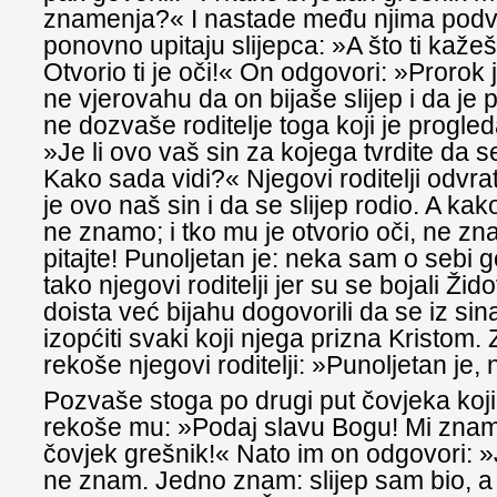
znamenja?« I nastade među njima podv
ponovno upitaju slijepca: »A što ti kaže
Otvorio ti je oči!« On odgovori: »Prorok 
ne vjerovahu da on bijaše slijep i da je
ne dozvaše roditelje toga koji je progled
»Je li ovo vaš sin za kojega tvrdite da se
Kako sada vidi?« Njegovi roditelji odvr
je ovo naš sin i da se slijep rodio. A kak
ne znamo; i tko mu je otvorio oči, ne z
pitajte! Punoljetan je: neka sam o sebi 
tako njegovi roditelji jer su se bojali Žid
doista već bijahu dogovorili da se iz si
izopćiti svaki koji njega prizna Kristom.
rekoše njegovi roditelji: »Punoljetan je, 
Pozvaše stoga po drugi put čovjeka koji b
rekoše mu: »Podaj slavu Bogu! Mi znamo
čovjek grešnik!« Nato im on odgovori: »J
ne znam. Jedno znam: slijep sam bio, a