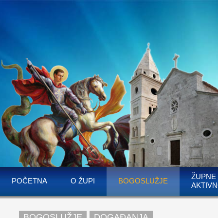
ŽUPNE
POČETNA
O ŽUPI
BOGOSLUŽJE
AKTIVN
BOGOSLUŽJE
DOGAĐANJA