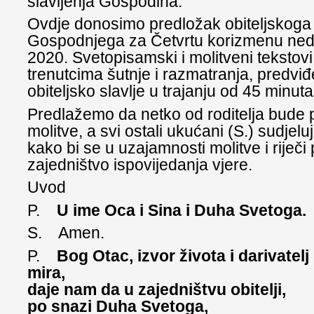
slavljenja Gospodina.
Ovdje donosimo predložak obiteljskoga
Gospodnjega za Četvrtu korizmenu nedje
2020. Svetopisamski i molitveni tekstovi
trenutcima šutnje i razmatranja, predviđ
obiteljsko slavlje u trajanju od 45 minuta
Predlažemo da netko od roditelja bude pr
molitve, a svi ostali ukućani (S.) sudjel
kako bi se u uzajamnosti molitve i riječi 
zajedništvo ispovijedanja vjere.
Uvod
P.
U ime Oca i Sina i Duha Svetoga.
S. Amen.
P.
Bog Otac, izvor života i darivatelj
mira,
daje nam da u zajedništvu obitelji,
po snazi Duha Svetoga,