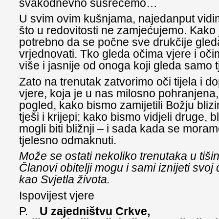
svakodnevno susrećemo…
U svim ovim kušnjama, najedanput vidi
što u redovitosti ne zamjećujemo. Kako 
potrebno da se počne sve drukčije gledat
vrjednovati. Tko gleda očima vjere i oči
više i jasnije od onoga koji gleda samo 
Zato na trenutak zatvorimo oči tijela i d
vjere, koja je u nas milosno pohranjena, 
pogled, kako bismo zamijetili Božju blizi
tješi i krijepi; kako bismo vidjeli druge, b
mogli biti bližnji – i sada kada se moram
tjelesno odmaknuti.
Može se ostati nekoliko trenutaka u tišin
Članovi obitelji mogu i sami iznijeti svoj
kao Svjetla života.
Ispovijest vjere
P.
U zajedništvu Crkve,