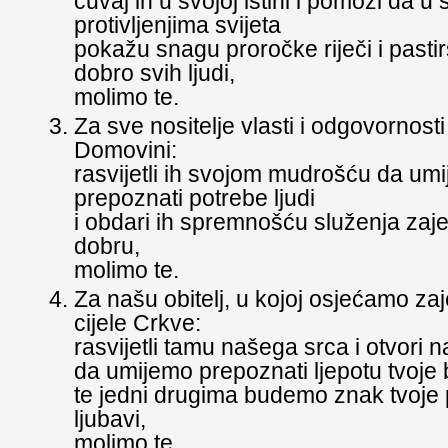
čuvaj ih u svojoj istini i pomozi da u
protivljenjima svijeta
pokažu snagu proročke riječi i pasti
dobro svih ljudi,
molimo te.
Za sve nositelje vlasti i odgovornosti
Domovini:
rasvijetli ih svojom mudrošću da umi
prepoznati potrebe ljudi
i obdari ih spremnošću služenja za
dobru,
molimo te.
Za našu obitelj, u kojoj osjećamo za
cijele Crkve:
rasvijetli tamu našega srca i otvori 
da umijemo prepoznati ljepotu tvoje 
te jedni drugima budemo znak tvoje p
ljubavi,
molimo te.