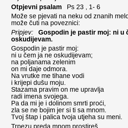
Otpjevni psalam
Ps 23 , 1- 6
Može se pjevati na neku od znanih melo
može čuti na poveznici:
Pripjev:
Gospodin je pastir moj: ni u 
oskudijevam.
Gospodin je pastir moj:
ni u čem ja ne oskudijevam;
na poljanama zelenim
on mi daje odmora.
Na vrutke me tihane vodi
i krijepi dušu moju.
Stazama pravim on me upravlja
radi imena svojega.
Pa da mi je i dolinom smrti proći,
zla se ne bojim jer si ti sa mnom.
Tvoj štap i palica tvoja utjeha su meni.
Trpezu preda mnom prostireš