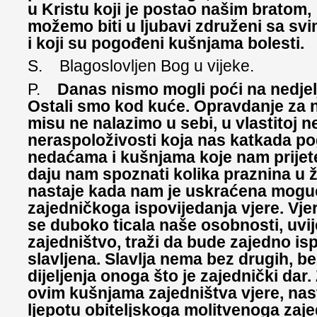
u Kristu koji je postao našim bratom,
možemo biti u ljubavi združeni sa svi
i koji su pogođeni kušnjama bolesti.
S. Blagoslovljen Bog u vijeke.
P.
Danas nismo mogli poći na nedjel
Ostali smo kod kuće. Opravdanje za 
misu ne nalazimo u sebi, u vlastitoj ne
neraspoloživosti koja nas katkada p
nedaćama i kušnjama koje nam prijete
daju nam spoznati kolika praznina u ži
nastaje kada nam je uskraćena mogu
zajedničkoga ispovijedanja vjere. Vje
se duboko ticala naše osobnosti, uvij
zajedništvo, traži da bude zajedno is
slavljena. Slavlja nema bez drugih, bez
dijeljenja onoga što je zajednički dar.
ovim kušnjama zajedništva vjere, nast
ljepotu obiteljskoga molitvenoga zaje