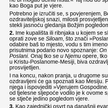
kao Boga put je vjere.
Potrebno je izručiti se, s povjerenjem, B
ozdraviteljskoj snazi, milosti prosvjetlje
stekli jasnoću gledanja Božjim pogledo
2.
Ime kupališta ili ribnjaka u kojem se s
oprati zove se
Siloam
, što znači »Posla
odabire baš to mjesto, vodu s tim imeno
prisutnima podario novo spoznanje:
On 
Poslani.
Onaj tko se
u Njemu
opere, tko
u Kristu-Poslanome-Mesiji, biva ozdravlj
prosvijetljen.
I na koncu, nakon pranja, u drugome su
ozdravljeni će ga spoznati kao Mesiju. 
njega i ispovjediti »Vjerujem Gospodine
od tjelesne sljepoće vodilo je k ovome 
se stječe jedino pogledom vjere.
3.
Kao zajednički osvrt na današnji eva