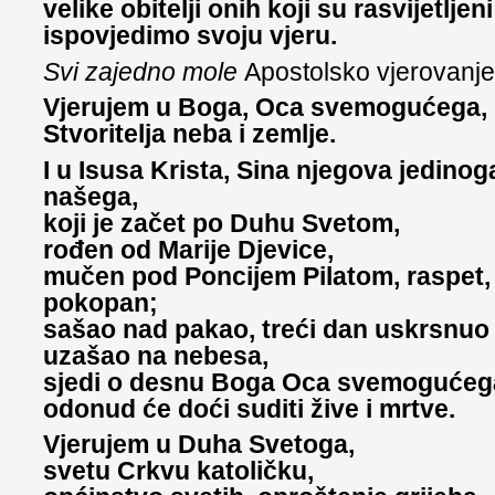
velike obitelji onih koji su rasvijetljen
ispovjedimo svoju vjeru.
Svi zajedno mole
Apostolsko vjerovanje
Vjerujem u Boga, Oca svemogućega,
Stvoritelja neba i zemlje.
I u Isusa Krista, Sina njegova jedino
našega,
koji je začet po Duhu Svetom,
rođen od Marije Djevice,
mučen pod Poncijem Pilatom, raspet,
pokopan;
sašao nad pakao, treći dan uskrsnuo 
uzašao na nebesa,
sjedi o desnu Boga Oca svemogućeg
odonud će doći suditi žive i mrtve.
Vjerujem u Duha Svetoga,
svetu Crkvu katoličku,