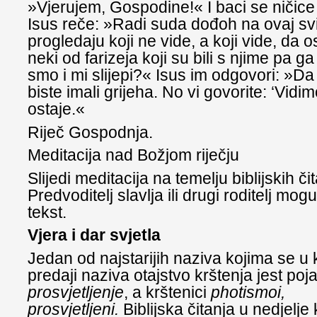
»Vjerujem, Gospodine!« I baci se ničice
Isus reče: »Radi suda dođoh na ovaj svi
progledaju koji ne vide, a koji vide, da os
neki od farizeja koji su bili s njime pa ga
smo i mi slijepi?« Isus im odgovori: »Da s
biste imali grijeha. No vi govorite: ‘Vidi
ostaje.«
Riječ Gospodnja.
Meditacija nad Božjom riječju
Slijedi meditacija na temelju biblijskih či
Predvoditelj slavlja ili drugi roditelj mogu
tekst.
Vjera i dar svjetla
Jedan od najstarijih naziva kojima se u
predaji naziva otajstvo krštenja jest po
prosvjetljenje
, a krštenici
photismoi,
prosvjetljeni.
Biblijska čitanja u nedjelj