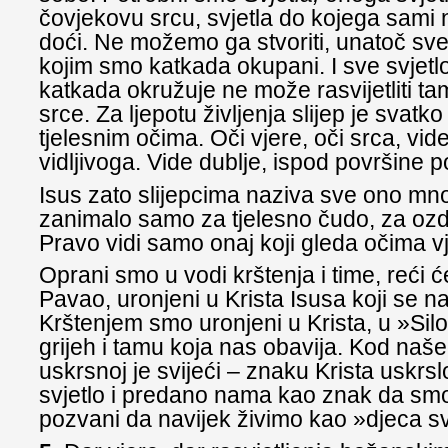
čovjekovu srcu, svjetla do kojega sam
doći. Ne možemo ga stvoriti, unatoč sve
kojim smo katkada okupani. I sve svjetl
katkada okružuje ne može rasvijetliti t
srce. Za ljepotu življenja slijep je svat
tjelesnim očima. Oči vjere, oči srca, vide
vidljivoga. Vide dublje, ispod površine 
Isus zato slijepcima naziva sve ono mn
zanimalo samo za tjelesno čudo, za ozdra
Pravo vidi samo onaj koji gleda očima v
Oprani smo u vodi krštenja i time, reći ć
Pavao, uronjeni u Krista Isusa koji se n
Krštenjem smo uronjeni u Krista, u »Sil
grijeh i tamu koja nas obavija. Kod naš
uskrsnoj je svijeći – znaku Krista uskrs
svjetlo i predano nama kao znak da smo p
pozvani da navijek živimo kao »djeca sv