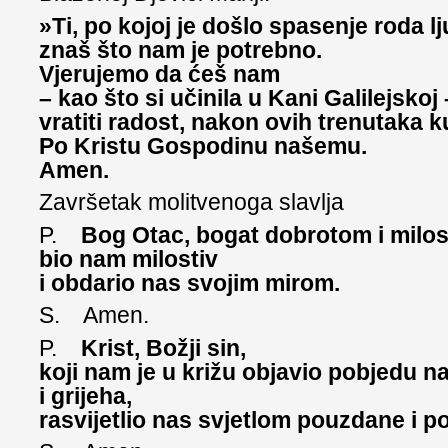
»Ti, po kojoj je došlo spasenje roda l
znaš što nam je potrebno.
Vjerujemo da ćeš nam
– kao što si učinila u Kani Galilejskoj 
vratiti radost, nakon ovih trenutaka k
Po Kristu Gospodinu našemu.
Amen.
Završetak molitvenoga slavlja
P.
Bog Otac, bogat dobrotom i milo
bio nam milostiv
i obdario nas svojim mirom.
S. Amen.
P.
Krist, Božji sin,
koji nam je u križu objavio pobjedu 
i grijeha,
rasvijetlio nas svjetlom pouzdane i po