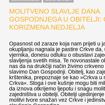
MOLITVENO SLAVLJE DANA
GOSPODNJEGA U OBITELJI:
KORIZMENA NEDJELJA
Opasnost od zaraze koja nam prijeti u 
okupljanju nagnala je pastire Crkve da, 
vjernika, donesu odluku o obustavi zaj
slavljenja svetih misa. Te novonastale o
nas da na drukčiji način živimo crkveno 
slavimo Dan Gospodnji. Obitelj, kao zaj
krštenika, prepoznaje se kao »Crkva u
Crkva«. Stoga i ove kušnje mogu biti mi
da iznova otkrijemo ljepotu i snagu mol
zajedništva u obitelji. Obitelji ujedinjenj
molitvi tvore snažan vez Crkve i jedinst