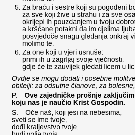
Za braću i sestre koji su pogođeni b
za sve koji žive u strahu i za sve os
okrijepi ih pouzdanjem u tvoju dobro
a kršćane potakni da im djelima ljub
posvjedoče snagu gledanja onkraj vi
molimo te.
Za one koji u vjeri usnuše:
primi ih u zagrljaj svoje vječnosti,
gdje će te zauvijek gledati licem u li
Ovdje se mogu dodati i posebne molit
obitelji: za odsutne članove, za bolesn
P.
Ove zajedničke prošnje zaključi
koju nas je naučio Krist Gospodin.
S. Oče naš, koji jesi na nebesima,
sveti se ime tvoje,
dođi kraljevstvo tvoje,
budi volja tvoja