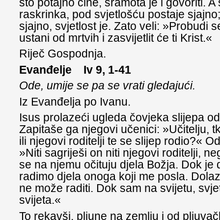
što potajno čine, sramota je i govoriti. A
raskrinka, pod svjetlošću postaje sjajno;
sjajno, svjetlost je. Zato veli: »Probudi s
ustani od mrtvih i zasvijetlit će ti Krist.«
Riječ Gospodnja.
Evanđelje Iv 9, 1-41
Ode, umije se pa se vrati gledajući.
Iz Evanđelja po Ivanu.
Isus prolazeći ugleda čovjeka slijepa od
Zapitaše ga njegovi učenici: »Učitelju, tko
ili njegovi roditelji te se slijep rodio?« O
»Niti sagriješi on niti njegovi roditelji, n
se na njemu očituju djela Božja. Dok je 
radimo djela onoga koji me posla. Dolaz
ne može raditi. Dok sam na svijetu, svje
svijeta.«
To rekavši, pljune na zemlju i od pljuvač