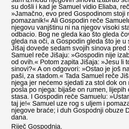
su došli i kad je Samuel vidio Eliaba, re
»Jamačno, evo pred Gospodinom stoji 
pomazanik!« Ali Gospodin reče Samuelu
njegovu vanjštinu ni na njegov visoki st
odbacio. Bog ne gleda kao što gleda čo
gleda na oči, a Gospodin gleda što je u
Jišaj dovede sedam svojih sinova pred 
Samuel reče Jišaju: »Gospodin nije iza
od ovih.« Potom zapita Jišaja: »Jesu li to
sinovi?« A on odgovori: »Ostao je još na
paši, za stadom.« Tada Samuel reče Jiša
njega jer nećemo sjedati za stol dok on 
posla po njega: bijaše on rumen, lijepih 
stasa. I Gospodin reče Samuelu: »Ustan
taj je!« Samuel uze rog s uljem i pomaz
njegove braće; i duh Gospodnji obuze 
dana.
Riječ Gospodnja.