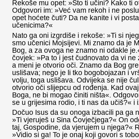
Rekoše mu opet: »Što ti učini? Kako ti o
Odgovori im: »Već vam rekoh i ne posl
opet hoćete čuti? Da ne kanite i vi post
učenicima?«
Nato ga oni izgrdiše i rekoše: »Ti si nje
smo učenici Mojsijevi. Mi znamo da je M
Bog, a za ovoga ne znamo ni odakle je.
čovjek: »Pa to i jest čudnovato da vi ne 
a meni je otvorio oči. Znamo da Bog gr
uslišava; nego je li tko bogobojazan i vrš
volju, toga uslišava. Odvijeka se nije čul
otvorio oči slijepcu od rođenja. Kad ovaj
Boga, ne bi mogao činiti ništa«. Odgovo
se u grijesima rodio, i ti nas da učiš?« i
Dočuo Isus da su onoga izbacili pa ga 
»Ti vjeruješ u Sina Čovječjega?« On odg
taj, Gospodine, da vjerujem u njega?« 
»Vidio si ga! To je onaj koji govori s to