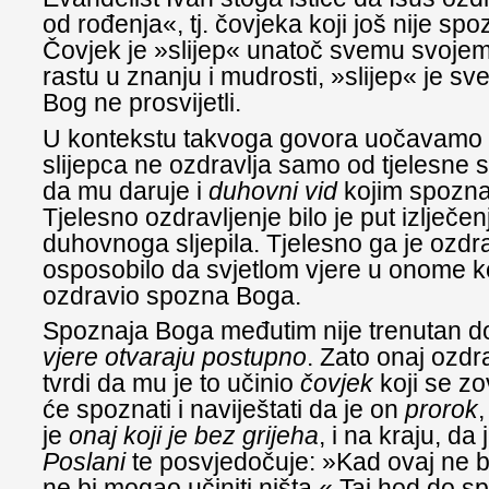
od rođenja«, tj. čovjeka koji još nije sp
Čovjek je »slijep« unatoč svemu svojem
rastu u znanju i mudrosti, »slijep« je sv
Bog ne prosvijetli.
U kontekstu takvoga govora uočavamo 
slijepca ne ozdravlja samo od tjelesne s
da mu daruje i
duhovni vid
kojim spozna
Tjelesno ozdravljenje bilo je put izlječen
duhovnoga sljepila. Tjelesno ga je ozdra
osposobilo da svjetlom vjere u onome ko
ozdravio spozna Boga.
Spoznaja Boga međutim nije trenutan d
vjere otvaraju postupno
. Zato onaj ozdra
tvrdi da mu je to učinio
čovjek
koji se z
će spoznati i naviještati da je on
prorok
je
onaj koji je bez grijeha
, i na kraju, da 
Poslani
te posvjedočuje: »Kad ovaj ne b
ne bi mogao učiniti ništa.« Taj hod do s