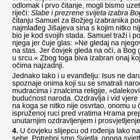
odlomak i prvo čitanje, mogli bismo uzet
riječi:
Slabe i prezrene svijeta izabra Bo
čitanju Samuel za Božjeg izabranika p
najmlađeg Jišajeva sina s kojim nitko nij
bio je kod svojih stada. Samuel traži i 
njega jer čuje glas: »Ne gledaj na njegov
na stas. Jer čovjek gleda na oči, a Bog 
u srcu.« Zbog toga biva izabran onaj koj
očima najzadnji.
Jednako tako i u evanđelju: Isus ne daru
spoznaje onima koji su se smatrali nar
mudracima i znalcima religije, »daleko
budućnost naroda. Ozdravlja i vid vjer
na koga se nitko nije osvrtao, onomu u či
ispruženoj ruci pred vratima Hrama pr
unutarnjim ozdravljenjem i prosvjetljenj
4.
U čovjeku slijepcu od rođenja lako n
sebe. Potrebni smo
Svjetla,
onoga svjetl