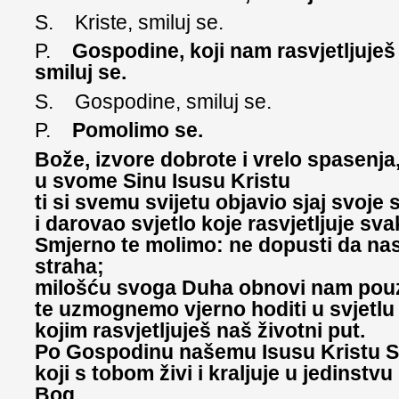
S. Kriste, smiluj se.
P.
Gospodine, koji nam rasvjetljuješ 
smiluj se.
S. Gospodine, smiluj se.
P.
Pomolimo se.
Bože, izvore dobrote i vrelo spasenja
u svome Sinu Isusu Kristu
ti si svemu svijetu objavio sjaj svoje 
i darovao svjetlo koje rasvjetljuje sv
Smjerno te molimo: ne dopusti da n
straha;
milošću svoga Duha obnovi nam pouz
te uzmognemo vjerno hoditi u svjetlu
kojim rasvjetljuješ naš životni put.
Po Gospodinu našemu Isusu Kristu S
koji s tobom živi i kraljuje u jedinst
Bog,