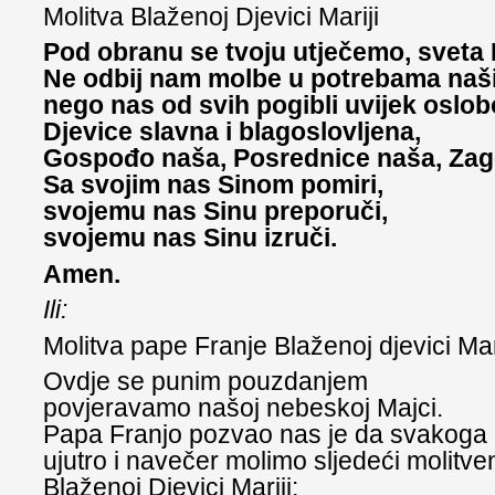
Molitva Blaženoj Djevici Mariji
Pod obranu se tvoju utječemo, sveta
Ne odbij nam molbe u potrebama naš
nego nas od svih pogibli uvijek oslob
Djevice slavna i blagoslovljena,
Gospođo naša, Posrednice naša, Zag
Sa svojim nas Sinom pomiri,
svojemu nas Sinu preporuči,
svojemu nas Sinu izruči.
Amen.
Ili:
Molitva pape Franje Blaženoj djevici Mari
Ovdje se punim pouzdanjem
povjeravamo našoj nebeskoj Majci.
Papa Franjo pozvao nas je da svakoga
ujutro i navečer molimo sljedeći molitve
Blaženoj Djevici Mariji: