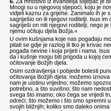
6.
Za mnoštvo iz evanđelja slijepac je bi
Mnogi su u njegovoj sljepoći, koju je no
vidjeli kaznu za grijehe. Zanimalo ih je s
sagriješio on ili njegovi roditelji. Isus i
sagriješi on niti njegovi roditelji, nego j
njemu očituju djela Božja.«
U ovim kušnjama koje nas pogađaju mo
pitati se gdje je razlog ili tko je krivac 
pogađa nevine i koja prijeti i nama. Is
da i kušnje mogu biti prigoda u kojoj ć
očitovanje Božjih djela.
Osim ozdravljenja i pobjede bolesti pun
očitovanja Božjih djela: možemo iznova 
nam je uistinu vrijedno; možemo spozna
potrebno, a što suvišno; što nam nedos
svega što imamo; oko čega se vrijedi tru
odreći; što možemo i što smo spremni uč
svojih bližnjih; koliko smo daleko onima