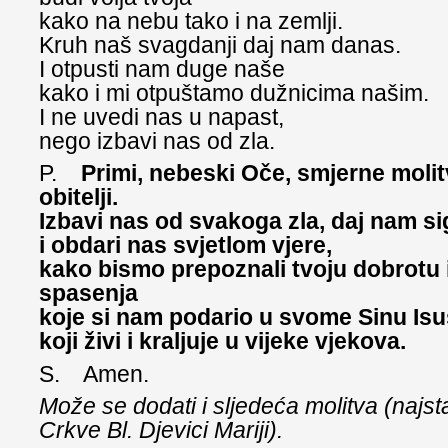
kako na nebu tako i na zemlji.
Kruh naš svagdanji daj nam danas.
I otpusti nam duge naše
kako i mi otpuštamo dužnicima našim.
I ne uvedi nas u napast,
nego izbavi nas od zla.
P.
Primi, nebeski Oče, smjerne molit
obitelji.
Izbavi nas od svakoga zla, daj nam si
i obdari nas svjetlom vjere,
kako bismo prepoznali tvoju dobrotu i
spasenja
koje si nam podario u svome Sinu Isu
koji živi i kraljuje u vijeke vjekova.
S. Amen.
Može se dodati i sljedeća molitva (najsta
Crkve Bl. Djevici Mariji).