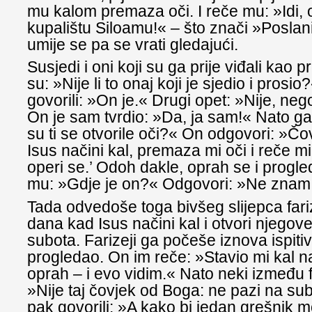
mu kalom premaza oči. I reče mu: »Idi, 
kupalištu Siloamu!« – što znači »Poslan
umije se pa se vrati gledajući.
Susjedi i oni koji su ga prije viđali kao p
su: »Nije li to onaj koji je sjedio i prosi
govorili: »On je.« Drugi opet: »Nije, neg
On je sam tvrdio: »Da, ja sam!« Nato g
su ti se otvorile oči?« On odgovori: »Čo
Isus načini kal, premaza mi oči i reče mi:
operi se.’ Odoh dakle, oprah se i prog
mu: »Gdje je on?« Odgovori: »Ne znam
Tada odvedoše toga bivšeg slijepca fari
dana kad Isus načini kal i otvori njegove
subota. Farizeji ga počeše iznova ispitiv
progledao. On im reče: »Stavio mi kal na 
oprah – i evo vidim.« Nato neki između f
»Nije taj čovjek od Boga: ne pazi na su
pak govorili: »A kako bi jedan grešnik m