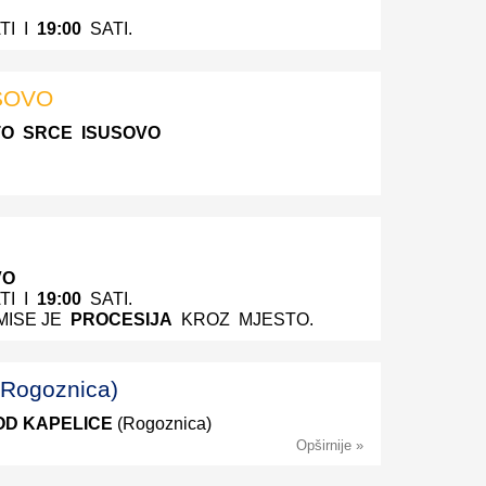
G
TI I
19:00
SATI.
SOVO
O SRCE ISUSOVO
.
VO
TI I
19:00
SATI.
MISE JE
PROCESIJA
KROZ MJESTO.
Rogoznica)
OD KAPELICE
(Rogoznica)
Opširnije »