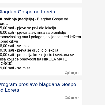
Blagdan Gospe od Loreta
0. svibnja (nedjelja)
- Blagdan Gospe od
oreta:
5,00 sati - pjeva se prvi dio lekcija
6,00 sati - pjevana sv. misa za branitelje
omovinskog rata i polaganje vijenca pred križem
spred crkve
8,00 sati - sv. misa
9,30 sati - pjeva se drugi dio lekcija
0,00 sati - procesija kroz mjesto i svečana sv.
isa koju će predvoditi fra NIKOLA MATE
ROŠČIĆ
9,00 sati - sv. misa
Opširnije »
Program proslave blagdana Gospe
od Loreta
Opširnije »