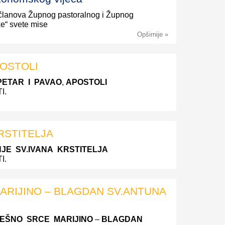
k članova Župnog pastoralnog i Župnog
e“ svete mise
Opširnije »
POSTOLI
PETAR I PAVAO
,
APOSTOLI
I.
RSTITELJA
JE SV.IVANA KRSTITELJA
I.
RIJINO – BLAGDAN SV.ANTUNA
EŠNO SRCE MARIJINO
–
BLAGDAN