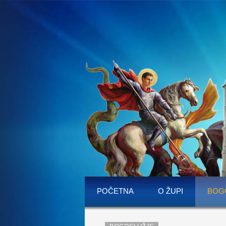
POČETNA
O ŽUPI
BOG