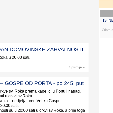
19. 
Crkva s
) – DAN DOMOVINSKE ZAHVALNOSTI
Roka u 20:00 sati.
Opširnije »
k) – GOSPE OD PORTA - po 245. put
crkve sv. Roka prema kapelici u Portu i natrag.
ti u crkvi sv.Roka.
ovoza – nedjelja pred Veliku Gospu.
20:00 sati.
sti su u 20:00 sati u crkvi sv.Roka, a prije toga