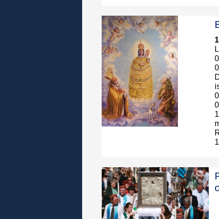
1
L
0
0
D
i
0
0
1
m
1