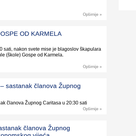
Opširnije »
 – GOSPE OD KARMELA
00 sati, nakon svete mise je blagoslov škapulara
ule (škole) Gospe od Karmela.
Opširnije »
) – sastanak članova Župnog
anak članova Župnog Caritasa u 20:30 sati
Opširnije »
 sastanak članova Župnog
konomskog vijeća