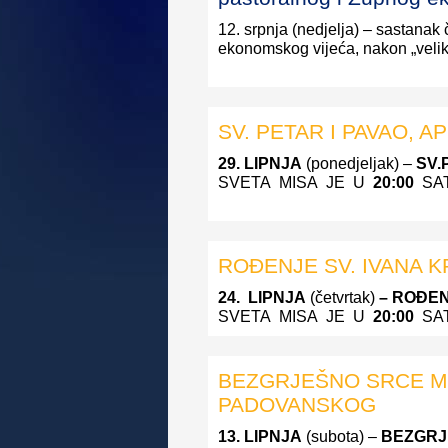
12. srpnja (nedjelja) – sastana
ekonomskog vijeća, nakon „velik
SV. PETAR I PAVAO, A
29. LIPNJA
(ponedjeljak) –
SV.
SVETA MISA JE U
20:00
SAT
ROĐENJE SV. IVANA K
24. LIPNJA
(četvrtak)
– ROĐEN
SVETA MISA JE U
20:00
SAT
BEZGRJEŠNO SRCE MA
PADOVANSKOG
13. LIPNJA
(subota) –
BEZGRJ