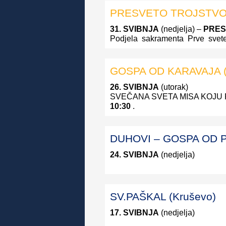
PRESVETO TROJSTVO 
31. SVIBNJA
(nedjelja) –
PRES
Podjela sakramenta Prve svete p
GOSPA OD KARAVAJA (
26. SVIBNJA
(utorak)
SVEČANA SVETA MISA KOJU 
10:30
.
DUHOVI – GOSPA OD P
24. SVIBNJA
(nedjelja)
SV.PAŠKAL (Kruševo)
17. SVIBNJA
(nedjelja)