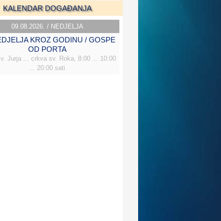
KALENDAR DOGAĐANJA
09.08.2026. / NEDJELJA
NEDJELJA KROZ GODINU / GOSPE
OD PORTA
v. Jurja ... crkva sv. Roka, 8:00 ... 10:00
... 20:00 sati