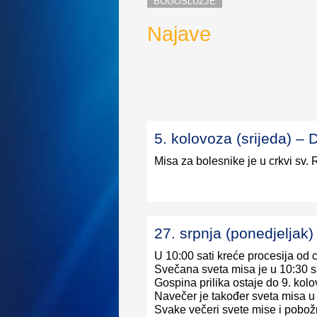
BOGOSLUŽJE
Najave
5. kolovoza (srijeda
Misa za bolesnike je u crkvi sv. 
27. srpnja (ponedjelja
U 10:00 sati kreće procesija od 
Svečana sveta misa je u 10:30 sa
Gospina prilika ostaje do 9. kol
Navečer je također sveta misa u 
Svake večeri svete mise i pobožno