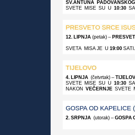
SV.ANTUNA
PADOVANSKO
SVETE MISE SU U
10:30
SA
PRESVETO SRCE ISU
12. LIPNJA
(petak) –
PRESVET
SVETA MISA JE U
19:00
SATI
TIJELOVO
4. LIPNJA
(četvrtak) –
TIJELO
SVETE MISE SU U
10:30
SA
NAKON
VEČERNJE
SVETE 
GOSPA OD KAPELICE (
2. SRPNJA
(utorak) –
GOSPA 