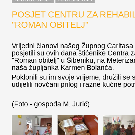
POSJET CENTRU ZA REHABIL
"ROMAN OBITELJ"
Vrijedni članovi našeg Župnog Caritasa 
posjetili su ovih dana štićenike Centra za
"Roman obitelj" u Šibeniku, na Meteriza
naša župljanka Karmen Bolanča.
Poklonili su im svoje vrijeme, družili se 
udijelili novčani prilog i razne kućne pot
(Foto - gospođa M. Jurić)