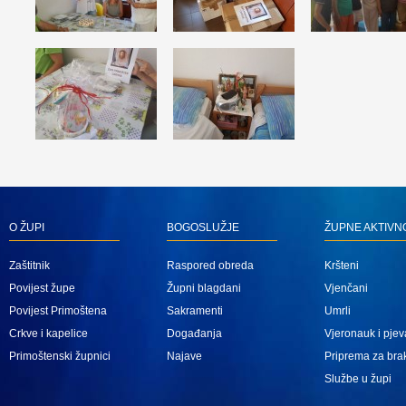
O ŽUPI
BOGOSLUŽJE
ŽUPNE AKTIVN
Zaštitnik
Raspored obreda
Kršteni
Povijest župe
Župni blagdani
Vjenčani
Povijest Primoštena
Sakramenti
Umrli
Crkve i kapelice
Događanja
Vjeronauk i pjev
Primoštenski župnici
Najave
Priprema za bra
Službe u župi