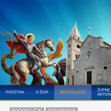
ŽUPNE
POČETNA
O ŽUPI
BOGOSLUŽJE
AKTIVN
BOGOSLUŽJE
DOGAĐANJA