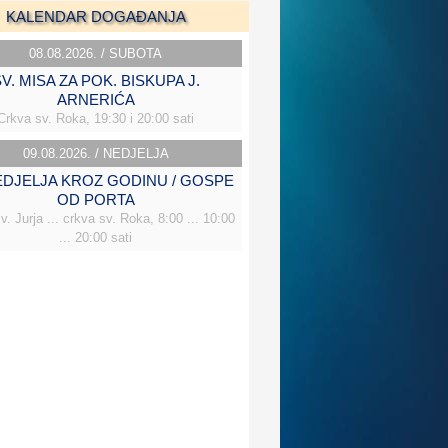
KALENDAR DOGAĐANJA
08.08.2026. / SUBOTA
V. MISA ZA POK. BISKUPA J.
ARNERIĆA
Crkva sv. Roka, 19:30 i 20:00 sati
09.08.2026. / NEDJELJA
NEDJELJA KROZ GODINU / GOSPE
OD PORTA
v. Jurja ... crkva sv. Roka, 8:00 ... 10:00
... 20:00 sati