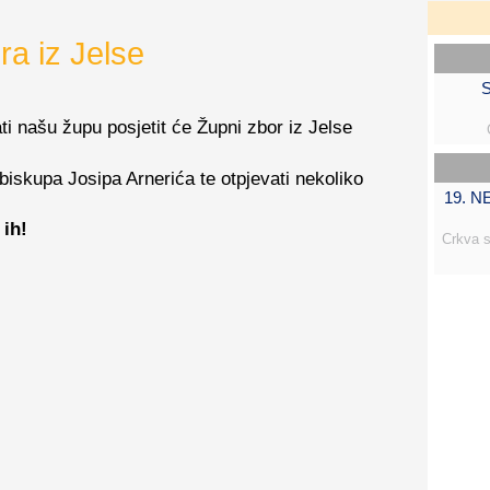
a iz Jelse
S
i našu župu posjetit će Župni zbor iz Jelse
biskupa Josipa Arnerića te otpjevati nekoliko
19. 
ih!
Crkva s