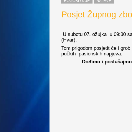
BOGOSLUŽJE
NAJAVE
Posjet Župnog zbor
U subotu 07. ožujka u 09:30 sat
(Hvar).
Tom prigodom posjetit će i grob 
pučkih pasionskih napjeva.
Dođimo i poslušajmo 