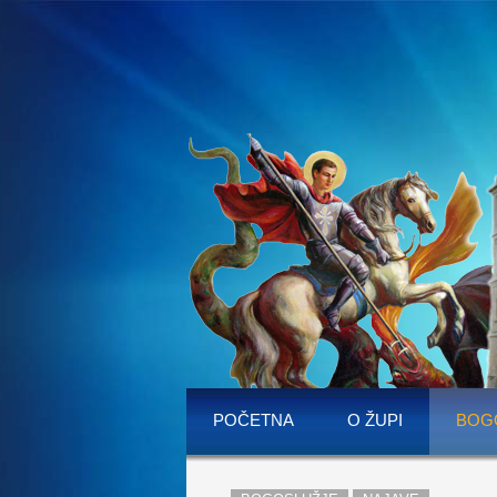
POČETNA
O ŽUPI
BOG