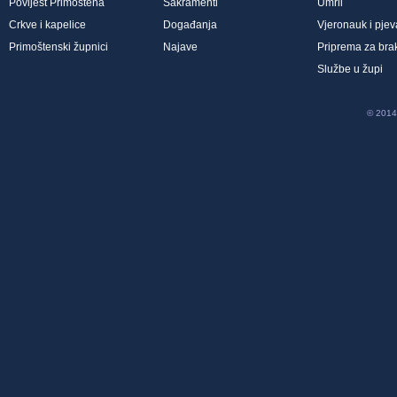
Povijest Primoštena
Sakramenti
Umrli
Crkve i kapelice
Događanja
Vjeronauk i pjev
Primoštenski župnici
Najave
Priprema za bra
Službe u župi
© 2014 