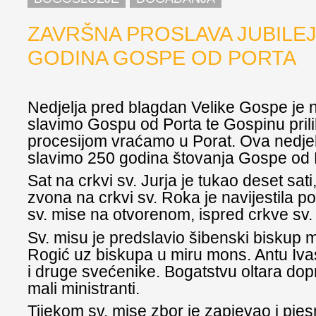
ZAVRŠNA PROSLAVA JUBILEJ
GODINA GOSPE OD PORTA
Nedjelja pred blagdan Velike Gospe je n
slavimo Gospu od Porta te Gospinu pri
procesijom vraćamo u Porat. Ova nedjel
slavimo 250 godina štovanja Gospe od 
Sat na crkvi sv. Jurja je tukao deset sat
zvona na crkvi sv. Roka je navijestila 
sv. mise na otvorenom, ispred crkve sv.
Sv. misu je predslavio šibenski biskup 
Rogić uz biskupa u miru mons. Antu Iva
i druge svećenike. Bogatstvu oltara dopri
mali ministranti.
Tijekom sv. mise zbor je zapjevao i pj