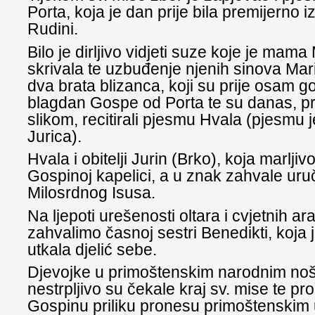
Porta, koja je dan prije bila premijerno
Rudini.
Bilo je dirljivo vidjeti suze koje je mama
skrivala te uzbuđenje njenih sinova Mari
dva brata blizanca, koji su prije osam g
blagdan Gospe od Porta te su danas, 
slikom, recitirali pjesmu Hvala (pjesmu 
Jurica).
Hvala i obitelji Jurin (Brko), koja marljiv
Gospinoj kapelici, a u znak zahvale uruč
Milosrdnog Isusa.
Na ljepoti urešenosti oltara i cvjetnih 
zahvalimo časnoj sestri Benedikti, koja j
utkala djelić sebe.
Djevojke u primoštenskim narodnim no
nestrpljivo su čekale kraj sv. mise te pr
Gospinu priliku pronesu primoštenskim 