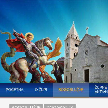
ŽUPNE
POČETNA
O ŽUPI
BOGOSLUŽJE
AKTIVN
BOGOSLUŽJE
DOGAĐANJA