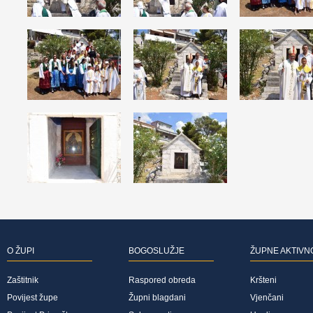
O ŽUPI
BOGOSLUŽJE
ŽUPNE AKTIVN
Zaštitnik
Raspored obreda
Kršteni
Povijest župe
Župni blagdani
Vjenčani