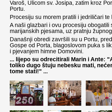
Varoš, Ulicom sv. Josipa, zatim kroz Por
Portu.
Procesiju su morem pratili i jedriličari te 
A naši glazbari i ovu procesiju obogatili
marijanskih pjesama, uz pratnju župnog
Današnji obredi završili su u Portu, pre
Gospe od Porta, blagoslovom puka s li
i pjevanjem himne Domovini.
... lijepo su odrecitirali Marin i Ante: 
toliko dugo štuju nebesku mati, neće
tome stati!" ...