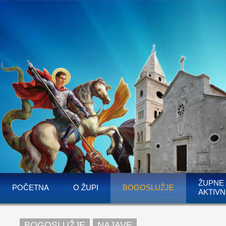
ŽUPNE
POČETNA
O ŽUPI
BOGOSLUŽJE
AKTIVN
BOGOSLUŽJE
NAJAVE