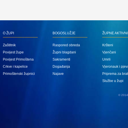
O ŽUPI
BOGOSLUŽJE
ŽUPNE AKTIVN
Zaštitnik
Raspored obreda
Kršteni
Povijest župe
Župni blagdani
Vjenčani
Povijest Primoštena
Sakramenti
Umrli
Crkve i kapelice
Događanja
Vjeronauk i pjev
Primoštenski župnici
Najave
Priprema za bra
Službe u župi
© 2014 