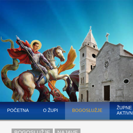
ŽUPNE
POČETNA
O ŽUPI
BOGOSLUŽJE
AKTIVN
BOGOSLUŽJE
NAJAVE