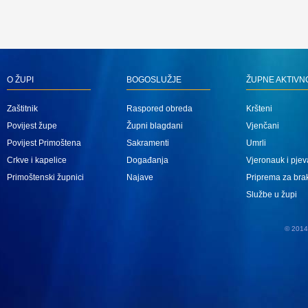
O ŽUPI
BOGOSLUŽJE
ŽUPNE AKTIVN
Zaštitnik
Raspored obreda
Kršteni
Povijest župe
Župni blagdani
Vjenčani
Povijest Primoštena
Sakramenti
Umrli
Crkve i kapelice
Događanja
Vjeronauk i pjev
Primoštenski župnici
Najave
Priprema za bra
Službe u župi
© 2014 