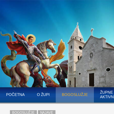
ŽUPNE
POČETNA
O ŽUPI
BOGOSLUŽJE
AKTIVN
BOGOSLUŽJE
NAJAVE