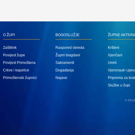
O ŽUPI
BOGOSLUŽJE
ŽUPNE AKTIVN
Zaštitnik
Raspored obreda
Kršteni
Povijest župe
Župni blagdani
Vjenčani
Povijest Primoštena
Sakramenti
Umrli
Crkve i kapelice
Događanja
Vjeronauk i pjev
Primoštenski župnici
Najave
Priprema za bra
Službe u župi
© 2014 