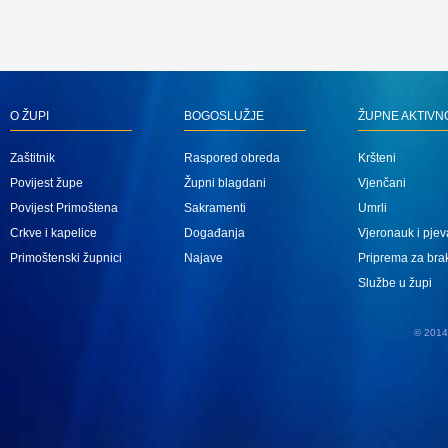
O ŽUPI
BOGOSLUŽJE
ŽUPNE AKTIVN
Zaštitnik
Raspored obreda
Kršteni
Povijest župe
Župni blagdani
Vjenčani
Povijest Primoštena
Sakramenti
Umrli
Crkve i kapelice
Događanja
Vjeronauk i pjev
Primoštenski župnici
Najave
Priprema za bra
Službe u župi
© 2014 