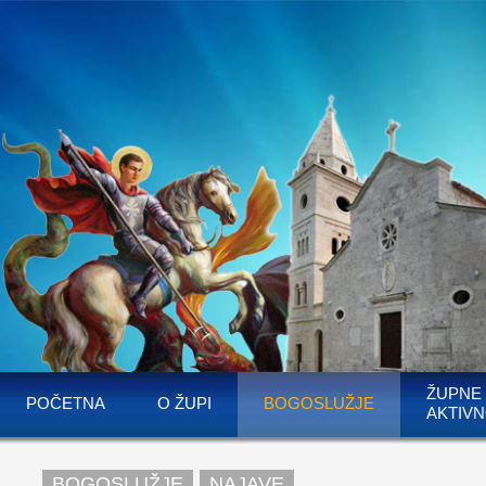
ŽUPNE
POČETNA
O ŽUPI
BOGOSLUŽJE
AKTIVN
BOGOSLUŽJE
NAJAVE