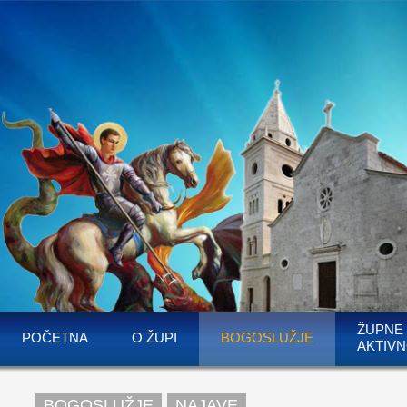
ŽUPNE
POČETNA
O ŽUPI
BOGOSLUŽJE
AKTIVN
BOGOSLUŽJE
NAJAVE