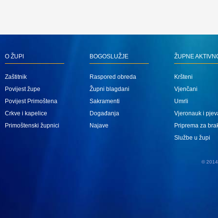
O ŽUPI
BOGOSLUŽJE
ŽUPNE AKTIVN
Zaštitnik
Raspored obreda
Kršteni
Povijest župe
Župni blagdani
Vjenčani
Povijest Primoštena
Sakramenti
Umrli
Crkve i kapelice
Događanja
Vjeronauk i pjev
Primoštenski župnici
Najave
Priprema za bra
Službe u župi
© 2014 