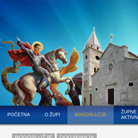
ŽUPNE
POČETNA
O ŽUPI
BOGOSLUŽJE
AKTIVN
BOGOSLUŽJE
DOGAĐANJA