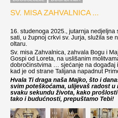
SV. MISA ZAHVALNICA ...
16. studenoga 2025., jutarnja nedjeljna 
sati, u župnoj crkvi sv. Jurja, služila se
oltaru.
Sv. misa Zahvalnica, zahvala Bogu i Maj
Gospi od Loreta, na uslišanim molitvama
dobročinstvima … sjećanje na događaj 
kad je od strane Talijana napadnut Prim
Hvala Ti draga naša Majko, što i dan
svim poteškoćama, ulijevaš radost u n
svaku sekundu života, kako prošlosti 
tako i budućnosti, prepuštamo Tebi!