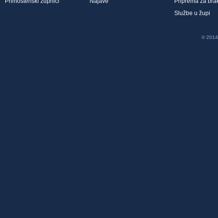
Primoštenski župnici
Najave
Priprema za bra
Službe u župi
© 2014 