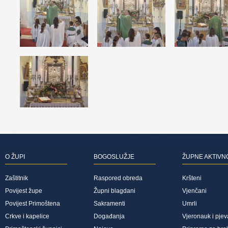
O ŽUPI
BOGOSLUŽJE
ŽUPNE AKTIVN
Zaštitnik
Raspored obreda
Kršteni
Povijest župe
Župni blagdani
Vjenčani
Povijest Primoštena
Sakramenti
Umrli
Crkve i kapelice
Događanja
Vjeronauk i pjev