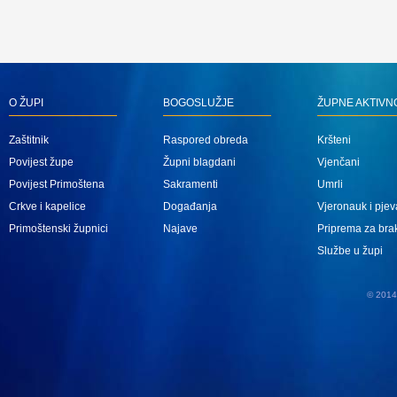
O ŽUPI
BOGOSLUŽJE
ŽUPNE AKTIVN
Zaštitnik
Raspored obreda
Kršteni
Povijest župe
Župni blagdani
Vjenčani
Povijest Primoštena
Sakramenti
Umrli
Crkve i kapelice
Događanja
Vjeronauk i pjev
Primoštenski župnici
Najave
Priprema za bra
Službe u župi
© 2014 