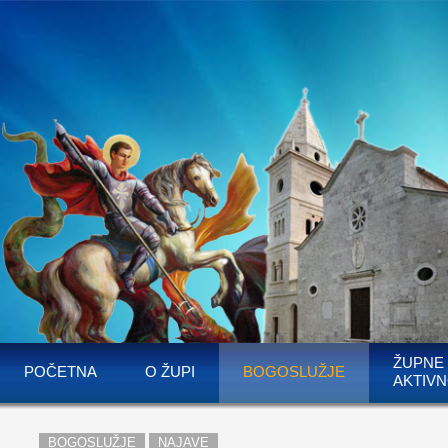
ŽUPNE
POČETNA
O ŽUPI
BOGOSLUŽJE
AKTIVN
BOGOSLUŽJE
NAJAVE