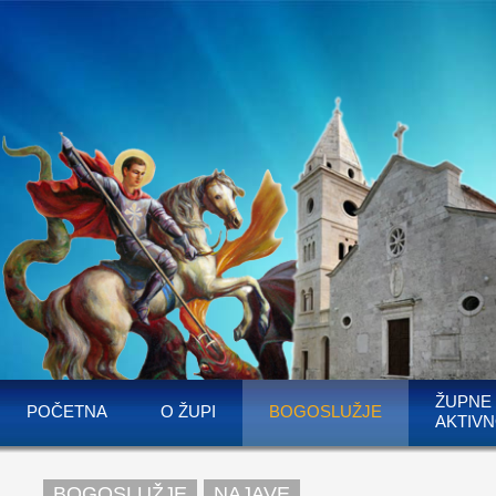
ŽUPNE
POČETNA
O ŽUPI
BOGOSLUŽJE
AKTIVN
BOGOSLUŽJE
NAJAVE