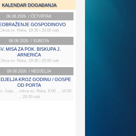
KALENDAR DOGAĐANJA
06.08.2026. / ČETVRTAK
EOBRAŽENJE GOSPODINOVO
Crkva sv. Roka, 19:30 i 20:00 sati
08.08.2026. / SUBOTA
V. MISA ZA POK. BISKUPA J.
ARNERIĆA
Crkva sv. Roka, 19:30 i 20:00 sati
09.08.2026. / NEDJELJA
NEDJELJA KROZ GODINU / GOSPE
OD PORTA
v. Jurja ... crkva sv. Roka, 8:00 ... 10:00
... 20:00 sati