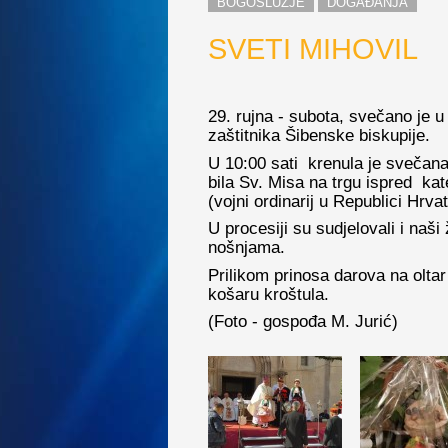
BOGOSLUŽJE
DOGAĐANJA
SVETI MIHOVIL
29. rujna - subota, svečano je u
zaštitnika Šibenske biskupije.
U 10:00 sati krenula je svečana
bila Sv. Misa na trgu ispred ka
(vojni ordinarij u Republici Hrvat
U procesiji su sudjelovali i naš
nošnjama.
Prilikom prinosa darova na oltar
košaru kroštula.
(Foto - gospođa M. Jurić)