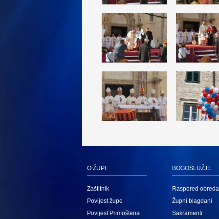
O ŽUPI
BOGOSLUŽJE
Zaštitnik
Raspored obreda
Povijest župe
Župni blagdani
Povijest Primoštena
Sakramenti