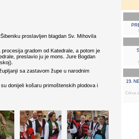
PR
 Šibeniku proslavljen blagdan Sv. Mihovila
S
 procesija gradom od Katedrale, a potom je
tedrale, preslavio ju je mons. Jure Bogdan
skoj).
i župljanji sa zastavom župe u narodnim
19. 
 su donijeli košaru primoštenskih plodova i
Crkva s