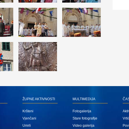
ŽUPNE AKTIVNOSTI
MULTIMEDIJA
ČA
Kršteni
Fotogalerija
Akti
Vjenčani
Stare fotografije
Vrti
Umrli
Video galerija
Povi