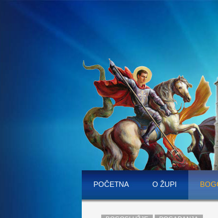
POČETNA
O ŽUPI
BOG