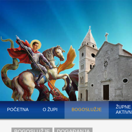
ŽUPNE
POČETNA
O ŽUPI
BOGOSLUŽJE
AKTIVN
BOGOSLUŽJE
DOGAĐANJA