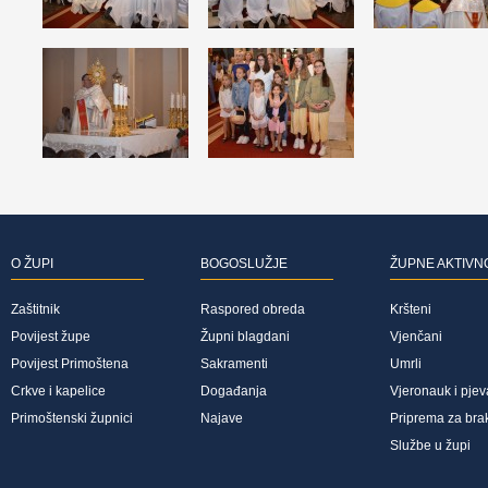
O ŽUPI
BOGOSLUŽJE
ŽUPNE AKTIVN
Zaštitnik
Raspored obreda
Kršteni
Povijest župe
Župni blagdani
Vjenčani
Povijest Primoštena
Sakramenti
Umrli
Crkve i kapelice
Događanja
Vjeronauk i pjev
Primoštenski župnici
Najave
Priprema za bra
Službe u župi