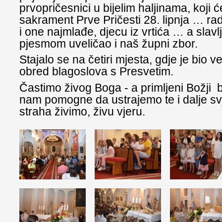
prvopričesnici u bijelim haljinama, koji će
sakrament Prve Pričesti 28. lipnja … rados
i one najmlađe, djecu iz vrtića … a slavl
pjesmom uveličao i naš župni zbor.
Stajalo se na četiri mjesta, gdje je bio 
obred blagoslova s Presvetim.
Častimo živog Boga - a primljeni Božji 
nam pomogne da ustrajemo te i dalje sv
straha živimo, živu vjeru.