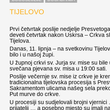
TIJELOVO
Prvi četvrtak poslije nedjelje Presvetoga 
deveti četvrtak nakon Uskrsa – Crkva s
Tijelova.
Danas, 11. lipnja – na svetkovinu Tijelo
bilo i u našoj župi.
U župnoj crkvi sv. Jurja sv. mise su bile 
svečana pjevana sv. misa u 19:00 sati.
Poslije večernje sv. mise iz crkve je kre
tradicionalna tijelovska procesija s Pre
Sakramentom ulicama našeg sela preko
Put murve do crkve.
U procesiji su sudjelovali brojni vjernici
prijatelji … a posebno mjesto su imali n