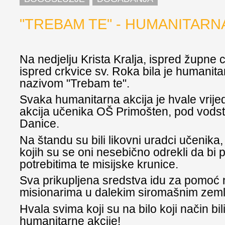
"TREBAM TE" - HUMANITARN
Na nedjelju Krista Kralja, ispred župne c
ispred crkvice sv. Roka bila je humanita
nazivom "Trebam te".
Svaka humanitarna akcija je hvale vrije
akcija učenika OŠ Primošten, pod vodst
Danice.
Na štandu su bili likovni uradci učenika,
kojih su se oni nesebično odrekli da bi 
potrebitima te misijske krunice.
Sva prikupljena sredstva idu za pomoć
misionarima u dalekim siromašnim zem
Hvala svima koji su na bilo koji način bil
humanitarne akcije!