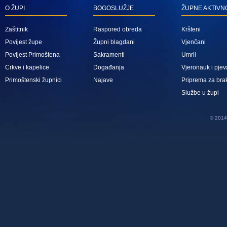
O ŽUPI
BOGOSLUŽJE
ŽUPNE AKTIVN
Zaštitnik
Raspored obreda
Kršteni
Povijest župe
Župni blagdani
Vjenčani
Povijest Primoštena
Sakramenti
Umrli
Crkve i kapelice
Događanja
Vjeronauk i pjev
Primoštenski župnici
Najave
Priprema za bra
Službe u župi
© 2014 