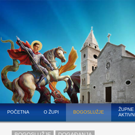
ŽUPNE
POČETNA
O ŽUPI
BOGOSLUŽJE
AKTIVN
BOGOSLUŽJE
DOGAĐANJA