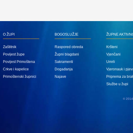
O ŽUPI
BOGOSLUŽJE
ŽUPNE AKTIVN
Zaštitnik
Raspored obreda
Kršteni
Povijest župe
Župni blagdani
Vjenčani
Povijest Primoštena
Sakramenti
Umrli
Crkve i kapelice
Događanja
Vjeronauk i pjev
Primoštenski župnici
Najave
Priprema za bra
Službe u župi
© 2014 