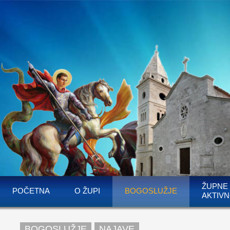
ŽUPNE
POČETNA
O ŽUPI
BOGOSLUŽJE
AKTIVN
BOGOSLUŽJE
NAJAVE