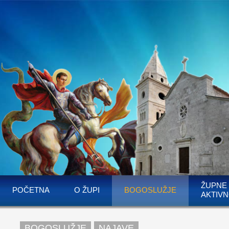
ŽUPNE
POČETNA
O ŽUPI
BOGOSLUŽJE
AKTIVN
BOGOSLUŽJE
NAJAVE