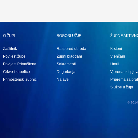
O ŽUPI
BOGOSLUŽJE
ŽUPNE AKTIVN
Zaštitnik
Raspored obreda
Kršteni
Povijest župe
Župni blagdani
Vjenčani
Povijest Primoštena
Sakramenti
Umrli
Crkve i kapelice
Događanja
Vjeronauk i pjev
Primoštenski župnici
Najave
Priprema za bra
Službe u župi
© 2014 