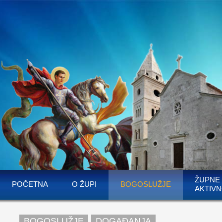
ŽUPNE
POČETNA
O ŽUPI
BOGOSLUŽJE
AKTIVN
BOGOSLUŽJE
DOGAĐANJA