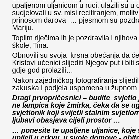
upaljenom uljanicom u ruci, ulazili su 
sudjelovali u sv. misi recitiranjem, molit
prinosom darova … pjesmom su pozdrav
Mariju.
Toplim riječima ih je pozdravila i njihova 
škole, Tina.
Obnovili su svoja krsna obećanja da će
Kristovi učenici slijediti Njegov put i biti 
gdje god prolazili…
Nakon zajedničkog fotografiranja slijedi
zakuska i podjela uspomena u župnom 
Dragi prvopričesnici – budite svjetlo
ne lampica koje žmirka, čeka da se ug
svjetionik koji svijetli stalnim svjetlo
ljubavi obasjava cijeli prostor …
… ponesite te upaljene uljanice, koje
unijeli u crkvu, u svoje domove - obit