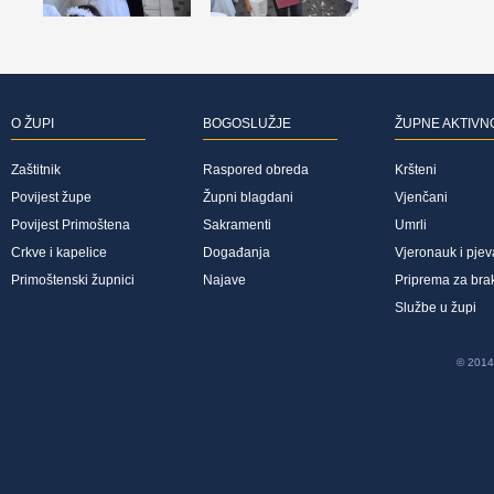
O ŽUPI
BOGOSLUŽJE
ŽUPNE AKTIVN
Zaštitnik
Raspored obreda
Kršteni
Povijest župe
Župni blagdani
Vjenčani
Povijest Primoštena
Sakramenti
Umrli
Crkve i kapelice
Događanja
Vjeronauk i pjev
Primoštenski župnici
Najave
Priprema za bra
Službe u župi
© 2014 