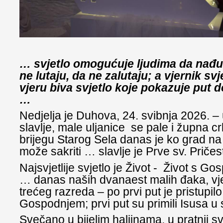
… svjetlo omogućuje ljudima da nađu 
ne lutaju, da ne zalutaju; a vjernik sv
vjeru biva svjetlo koje pokazuje put d
…
Nedjelja je Duhova, 24. svibnja 2026. – 
slavlje, male uljanice se pale i župna cr
brijegu Starog Sela danas je ko grad na 
može sakriti … slavlje je Prve sv. Pričest
Najsvjetlije svjetlo je Život - Život s G
… danas naših dvanaest malih đaka, vj
trećeg razreda – po prvi put je pristupilo
Gospodnjem; prvi put su primili Isusa u 
Svečano u bijelim haljinama, u pratnji svo